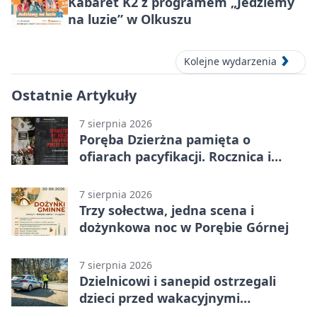
Kabaret K2 z programem „Jedziemy
na luzie” w Olkuszu
Kolejne wydarzenia
Ostatnie Artykuły
7 sierpnia 2026
Poręba Dzierżna pamięta o
ofiarach pacyfikacji. Rocznica i
program uroczystości
7 sierpnia 2026
Trzy sołectwa, jedna scena i
dożynkowa noc w Porębie Górnej
7 sierpnia 2026
Dzielnicowi i sanepid ostrzegali
dzieci przed wakacyjnymi
zagrożeniami