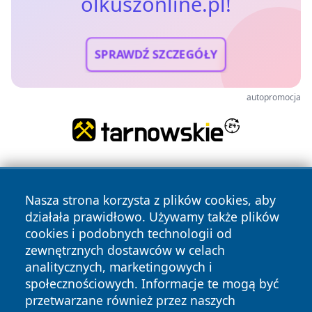
olkuszonline.pl!
SPRAWDŹ SZCZEGÓŁY
autopromocja
Nasza strona korzysta z plików cookies, aby
działała prawidłowo. Używamy także plików
cookies i podobnych technologii od
zewnętrznych dostawców w celach
Copyright © 2026 olkuszonline.pl Wszystkie prawa
analitycznych, marketingowych i
zastrzeżone.
społecznościowych. Informacje te mogą być
przetwarzane również przez naszych