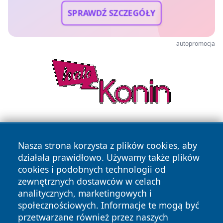
SPRAWDŹ SZCZEGÓŁY
autopromocja
Nasza strona korzysta z plików cookies, aby
działała prawidłowo. Używamy także plików
cookies i podobnych technologii od
zewnętrznych dostawców w celach
Copyright © 2026 olkuszonline.pl Wszystkie prawa
analitycznych, marketingowych i
zastrzeżone.
społecznościowych. Informacje te mogą być
przetwarzane również przez naszych