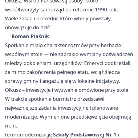
Olkusz. Wśród Państwa są osoby, które
współtworzyły samorząd po reformie 1990 roku.
Wiele zasad i procedur, które wtedy powstały,
obowiązuje do dziś”
—
Roman Piaśnik
Spotkanie miało charakter rozmów przy herbacie i
wspólnym stole — nie zabrakło wymiany doświadczeń
między pokoleniami urzędników. Emeryci podkreślali,
że mimo zakończenia pełnego etatu wciąż śledzą
sprawy gminy i angażują się w lokalne inicjatywy.
Olkusz – inwestycje i wyzwania omówione przy stole
W trakcie spotkania burmistrz przedstawił
najważniejsze zadania inwestycyjne i planowane
modernizacje. Wymienione przedsięwzięcia obejmują
m.in.:
termomodernizację
Szkoły Podstawowej Nr 1
i