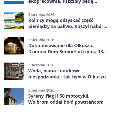
ekopracownia. Pszczoły będą
częścią lekcji
3 sierpnia 2026
Rolnicy mogą odzyskać część
pieniędzy za paliwo. Ruszył nabór
wniosków
3 sierpnia 2026
Dofinansowanie dla Olkusza.
Dzienny Dom Senior+ otrzyma 134
tysiące złotych
3 sierpnia 2026
Woda, piana i naukowe
niespodzianki - tak było w Olkuszu
3 sierpnia 2026
Syreny, flagi i 50 motocykli.
Wolbrom oddał hołd powstańcom