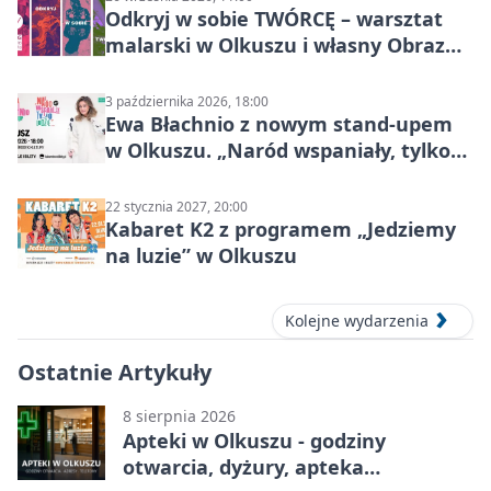
Odkryj w sobie TWÓRCĘ – warsztat
malarski w Olkuszu i własny Obraz
Mocy
3 października 2026, 18:00
Ewa Błachnio z nowym stand-upem
w Olkuszu. „Naród wspaniały, tylko
ludzie…”
22 stycznia 2027, 20:00
Kabaret K2 z programem „Jedziemy
na luzie” w Olkuszu
Kolejne wydarzenia
Ostatnie Artykuły
8 sierpnia 2026
Apteki w Olkuszu - godziny
otwarcia, dyżury, apteka