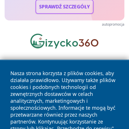
SPRAWDŹ SZCZEGÓŁY
autopromocja
Nasza strona korzysta z plików cookies, aby
działała prawidłowo. Używamy także plików
cookies i podobnych technologii od
zewnętrznych dostawców w celach
Copyright © 2026 olkuszonline.pl Wszystkie prawa
analitycznych, marketingowych i
zastrzeżone.
społecznościowych. Informacje te mogą być
przetwarzane również przez naszych
partnerów. Kontynuując korzystanie ze
Polityka
Polityka
News
Autorzy
strony lub klikając „Przechodzę do serwisu",
Prywatności
Cookies