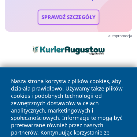
SPRAWDŹ SZCZEGÓŁY
autopromocja
Nasza strona korzysta z plików cookies, aby
działała prawidłowo. Używamy także plików
cookies i podobnych technologii od
zewnętrznych dostawców w celach
Copyright © 2026 olkuszonline.pl Wszystkie prawa
analitycznych, marketingowych i
zastrzeżone.
społecznościowych. Informacje te mogą być
przetwarzane również przez naszych
partnerów. Kontynuując korzystanie ze
Polityka
Polityka
News
Autorzy