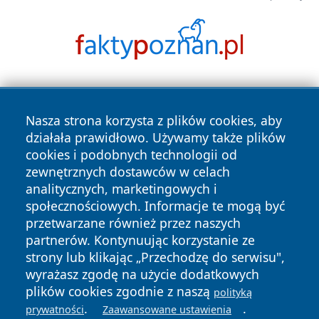
Nasza strona korzysta z plików cookies, aby
działała prawidłowo. Używamy także plików
cookies i podobnych technologii od
zewnętrznych dostawców w celach
Copyright © 2026 olkuszonline.pl Wszystkie prawa
analitycznych, marketingowych i
zastrzeżone.
społecznościowych. Informacje te mogą być
przetwarzane również przez naszych
partnerów. Kontynuując korzystanie ze
Polityka
Polityka
News
Autorzy
strony lub klikając „Przechodzę do serwisu",
Prywatności
Cookies
wyrażasz zgodę na użycie dodatkowych
plików cookies zgodnie z naszą
polityką
.
.
prywatności
Zaawansowane ustawienia