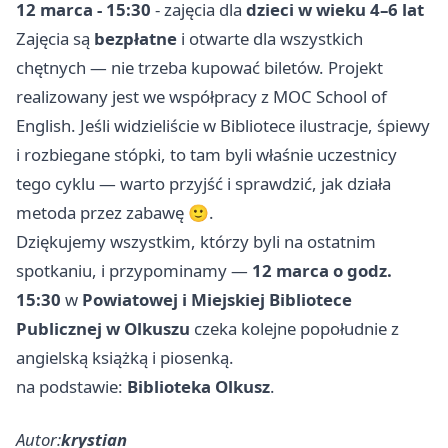
12 marca - 15:30
- zajęcia dla
dzieci w wieku 4–6 lat
Zajęcia są
bezpłatne
i otwarte dla wszystkich
chętnych — nie trzeba kupować biletów. Projekt
realizowany jest we współpracy z MOC School of
English. Jeśli widzieliście w Bibliotece ilustracje, śpiewy
i rozbiegane stópki, to tam byli właśnie uczestnicy
tego cyklu — warto przyjść i sprawdzić, jak działa
metoda przez zabawę 🙂.
Dziękujemy wszystkim, którzy byli na ostatnim
spotkaniu, i przypominamy —
12 marca o godz.
15:30
w
Powiatowej i Miejskiej Bibliotece
Publicznej w Olkuszu
czeka kolejne popołudnie z
angielską książką i piosenką.
na podstawie:
Biblioteka Olkusz
.
Autor:
krystian