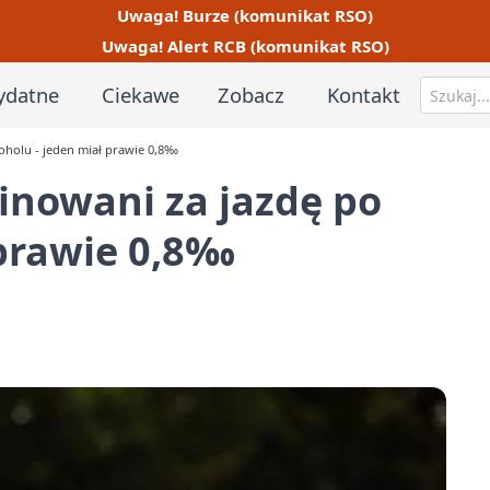
Uwaga! Burze (komunikat RSO)
Uwaga! Alert RCB (komunikat RSO)
ydatne
Ciekawe
Zobacz
Kontakt
oholu - jeden miał prawie 0,8‰
inowani za jazdę po
 prawie 0,8‰