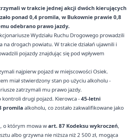
zymali w trakcie jednej akcji dwóch kierujących
ało ponad 0,4 promila, w Bukownie prawie 0,8
nemu odebrano prawo jazdy.
funkcjonariusze Wydziału Ruchu Drogowego prowadzili
a drogach powiatu. W trakcie działań ujawnili i
owadzili pojazdy znajdując się pod wpływem
rzymali najpierw pojazd w miejscowości Osiek.
m miał stwierdzony stan po użyciu alkoholu -
ariusze zatrzymali mu prawo jazdy.
kontroli drugi pojazd. Kierowca -
45-letni
8 promila
alkoholu, co zostało zakwalifikowane jako
lu, o którym mowa w
art. 87 Kodeksu wykroczeń
,
sztu albo grzywna nie niższa niż 2 500 zł, mogąca