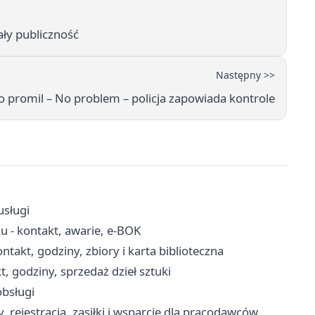
ały publiczność
Następny >>
 promil – No problem – policja zapowiada kontrole
usługi
u - kontakt, awarie, e-BOK
akt, godziny, zbiory i karta biblioteczna
, godziny, sprzedaż dzieł sztuki
obsługi
 rejestracja, zasiłki i wsparcie dla pracodawców