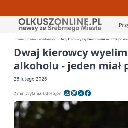
Prz
Strona główna
Wiadomości
Dwaj kierowcy wyeliminowani za jazdę po alk
Dwaj kierowcy wyelim
alkoholu - jeden miał
28 lutego 2026
2 min czytania
Udostępnij