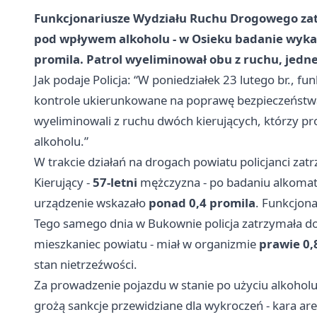
Funkcjonariusze Wydziału Ruchu Drogowego zatr
pod wpływem alkoholu - w Osieku badanie wykaz
promila. Patrol wyeliminował obu z ruchu, jed
Jak podaje Policja: “W poniedziałek 23 lutego br., 
kontrole ukierunkowane na poprawę bezpieczeństwa n
wyeliminowali z ruchu dwóch kierujących, którzy pr
alkoholu.”
W trakcie działań na drogach powiatu policjanci zat
Kierujący -
57-letni
mężczyzna - po badaniu alkomate
urządzenie wskazało
ponad 0,4 promila
. Funkcjon
Tego samego dnia w Bukownie policja zatrzymała do 
mieszkaniec powiatu - miał w organizmie
prawie 0,
stan nietrzeźwości.
Za prowadzenie pojazdu w stanie po użyciu alkoho
grożą sankcje przewidziane dla wykroczeń - kara are