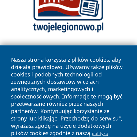
Nasza strona korzysta z plików cookies, aby
działała prawidłowo. Używamy także plików
cookies i podobnych technologii od
zewnętrznych dostawców w celach
Copyright © 2026 olkuszonline.pl Wszystkie prawa
analitycznych, marketingowych i
zastrzeżone.
społecznościowych. Informacje te mogą być
przetwarzane również przez naszych
partnerów. Kontynuując korzystanie ze
Polityka
Polityka
News
Autorzy
strony lub klikając „Przechodzę do serwisu",
Prywatności
Cookies
wyrażasz zgodę na użycie dodatkowych
plików cookies zgodnie z naszą
polityką