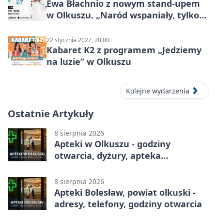
Ewa Błachnio z nowym stand-upem
w Olkuszu. „Naród wspaniały, tylko
ludzie…”
22 stycznia 2027, 20:00
Kabaret K2 z programem „Jedziemy
na luzie” w Olkuszu
Kolejne wydarzenia
Ostatnie Artykuły
8 sierpnia 2026
Apteki w Olkuszu - godziny
otwarcia, dyżury, apteka
całodobowa
8 sierpnia 2026
Apteki Bolesław, powiat olkuski -
adresy, telefony, godziny otwarcia