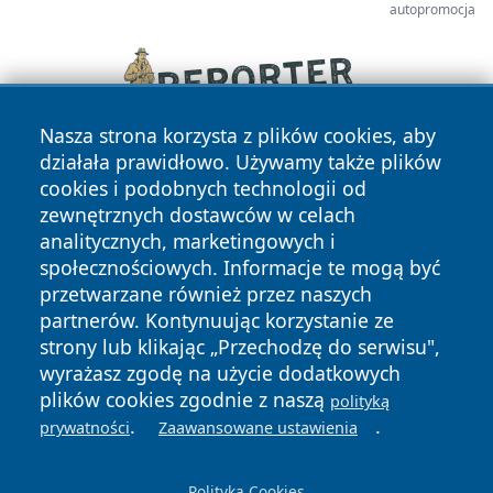
autopromocja
Nasza strona korzysta z plików cookies, aby
działała prawidłowo. Używamy także plików
cookies i podobnych technologii od
zewnętrznych dostawców w celach
analitycznych, marketingowych i
społecznościowych. Informacje te mogą być
przetwarzane również przez naszych
Copyright © 2026 olkuszonline.pl Wszystkie prawa
partnerów. Kontynuując korzystanie ze
zastrzeżone.
strony lub klikając „Przechodzę do serwisu",
wyrażasz zgodę na użycie dodatkowych
plików cookies zgodnie z naszą
polityką
Polityka
Polityka
.
.
News
Autorzy
prywatności
Zaawansowane ustawienia
Prywatności
Cookies
Polityka Cookies