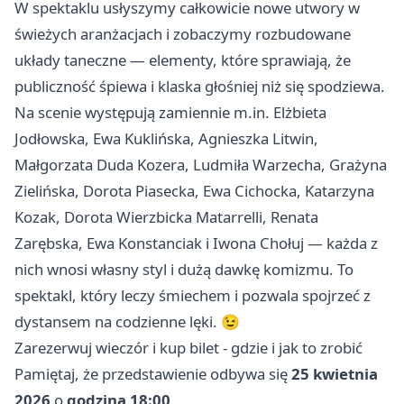
W spektaklu usłyszymy całkowicie nowe utwory w
świeżych aranżacjach i zobaczymy rozbudowane
układy taneczne — elementy, które sprawiają, że
publiczność śpiewa i klaska głośniej niż się spodziewa.
Na scenie występują zamiennie m.in. Elżbieta
Jodłowska, Ewa Kuklińska, Agnieszka Litwin,
Małgorzata Duda Kozera, Ludmiła Warzecha, Grażyna
Zielińska, Dorota Piasecka, Ewa Cichocka, Katarzyna
Kozak, Dorota Wierzbicka Matarrelli, Renata
Zarębska, Ewa Konstanciak i Iwona Chołuj — każda z
nich wnosi własny styl i dużą dawkę komizmu. To
spektakl, który leczy śmiechem i pozwala spojrzeć z
dystansem na codzienne lęki. 😉
Zarezerwuj wieczór i kup bilet - gdzie i jak to zrobić
Pamiętaj, że przedstawienie odbywa się
25 kwietnia
2026
o
godzina 18:00
.