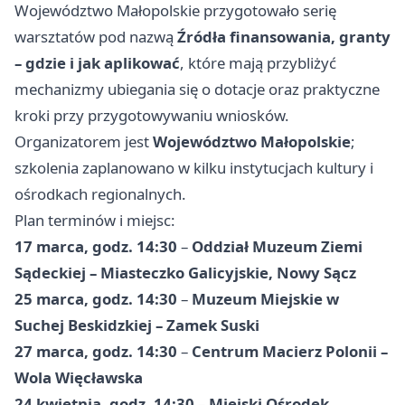
Województwo Małopolskie przygotowało serię
warsztatów pod nazwą
Źródła finansowania, granty
– gdzie i jak aplikować
, które mają przybliżyć
mechanizmy ubiegania się o dotacje oraz praktyczne
kroki przy przygotowywaniu wniosków.
Organizatorem jest
Województwo Małopolskie
;
szkolenia zaplanowano w kilku instytucjach kultury i
ośrodkach regionalnych.
Plan terminów i miejsc:
17 marca, godz. 14:30
–
Oddział Muzeum Ziemi
Sądeckiej – Miasteczko Galicyjskie, Nowy Sącz
25 marca, godz. 14:30
–
Muzeum Miejskie w
Suchej Beskidzkiej – Zamek Suski
27 marca, godz. 14:30
–
Centrum Macierz Polonii –
Wola Więcławska
24 kwietnia, godz. 14:30
–
Miejski Ośrodek