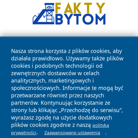
Nasza strona korzysta z plików cookies, aby
działała prawidłowo. Używamy także plików
cookies i podobnych technologii od
zewnętrznych dostawców w celach
Copyright © 2026 olkuszonline.pl Wszystkie prawa
analitycznych, marketingowych i
zastrzeżone.
społecznościowych. Informacje te mogą być
przetwarzane również przez naszych
partnerów. Kontynuując korzystanie ze
Polityka
Polityka
News
Autorzy
strony lub klikając „Przechodzę do serwisu",
Prywatności
Cookies
wyrażasz zgodę na użycie dodatkowych
plików cookies zgodnie z naszą
polityką
.
.
prywatności
Zaawansowane ustawienia