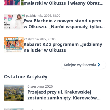
malarski w Olkuszu i własny Obraz
Mocy
3 października 2026, 18:00
Ewa Błachnio z nowym stand-upem
w Olkuszu. „Naród wspaniały, tylko
ludzie…”
22 stycznia 2027, 20:00
Kabaret K2 z programem „Jedziemy
na luzie” w Olkuszu
Kolejne wydarzenia
Ostatnie Artykuły
6 sierpnia 2026
Przejazd przy ul. Krakowskiej
zostanie zamknięty. Kierowców
czeka objazd