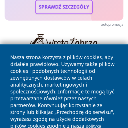
SPRAWDŹ SZCZEGÓŁY
autopromocja
Nasza strona korzysta z plików cookies, aby
działała prawidłowo. Używamy także plików
cookies i podobnych technologii od
zewnętrznych dostawców w celach
analitycznych, marketingowych i
społecznościowych. Informacje te mogą być
Copyright © 2026 olkuszonline.pl Wszystkie prawa
przetwarzane również przez naszych
zastrzeżone.
partnerów. Kontynuując korzystanie ze
strony lub klikając „Przechodzę do serwisu",
wyrażasz zgodę na użycie dodatkowych
Polityka
Polityka
News
Autorzy
plików cookies zgodnie z naszą
polityką
Prywatności
Cookies