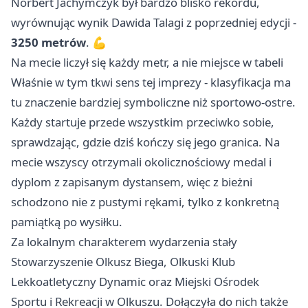
Norbert Jachymczyk był bardzo blisko rekordu,
wyrównując wynik Dawida Talagi z poprzedniej edycji -
3250 metrów
. 💪
Na mecie liczył się każdy metr, a nie miejsce w tabeli
Właśnie w tym tkwi sens tej imprezy - klasyfikacja ma
tu znaczenie bardziej symboliczne niż sportowo-ostre.
Każdy startuje przede wszystkim przeciwko sobie,
sprawdzając, gdzie dziś kończy się jego granica. Na
mecie wszyscy otrzymali okolicznościowy medal i
dyplom z zapisanym dystansem, więc z bieżni
schodzono nie z pustymi rękami, tylko z konkretną
pamiątką po wysiłku.
Za lokalnym charakterem wydarzenia stały
Stowarzyszenie Olkusz Biega, Olkuski Klub
Lekkoatletyczny Dynamic oraz Miejski Ośrodek
Sportu i Rekreacji w Olkuszu. Dołączyła do nich także