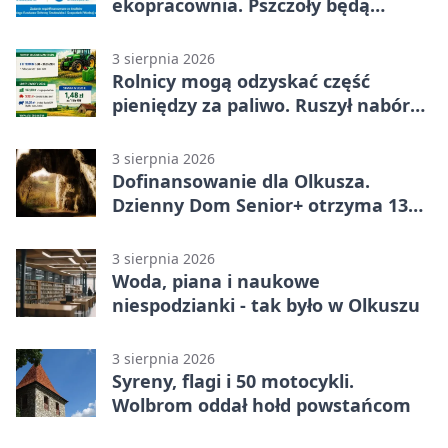
ekopracownia. Pszczoły będą
częścią lekcji
3 sierpnia 2026
Rolnicy mogą odzyskać część
pieniędzy za paliwo. Ruszył nabór
wniosków
3 sierpnia 2026
Dofinansowanie dla Olkusza.
Dzienny Dom Senior+ otrzyma 134
tysiące złotych
3 sierpnia 2026
Woda, piana i naukowe
niespodzianki - tak było w Olkuszu
3 sierpnia 2026
Syreny, flagi i 50 motocykli.
Wolbrom oddał hołd powstańcom