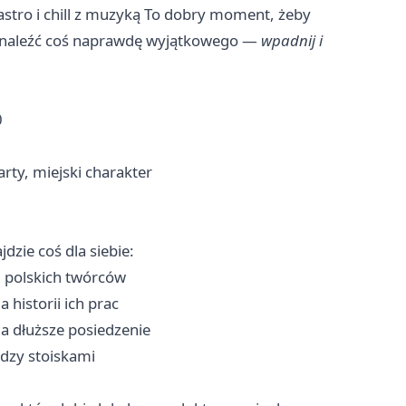
gastro i chill z muzyką To dobry moment, żeby
i znaleźć coś naprawdę wyjątkowego —
wpadnij i
0
rty, miejski charakter
dzie coś dla siebie:
d polskich twórców
historii ich prac
a dłuższe posiedzenie
dzy stoiskami