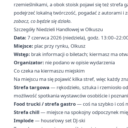
rzemieślnikami, a obok stoisk pojawi się też strefa 
podejrzeć lokalną twórczość, pogadać z autorami 
zobacz, co będzie się działo
.
Szczegóły Niedzieli Handlowej w Olkuszu
Data:
7 czerwca 2026 (niedziela), godz. 13:00–22:0
Miejsce:
plac przy rynku, Olkusz
Wstęp:
brak informacji o biletach; kiermasz ma otwa
Organizator:
nie podano w opisie wydarzenia
Co czeka na kiermaszu miejskim
Na miejscu ma się pojawić kilka stref, więc każdy znaj
Strefa targowa
— rękodzieło, sztuka i rzemiosło o
możliwość spotkania wystawców osobiście i poznania 
Food trucki / strefa gastro
— coś na szybko i coś n
Strefa chill
— miejsce na spokojny odpoczynek mię
Implode
— house’owy set DJ-ski