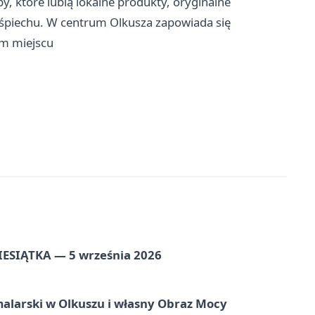
, które lubią lokalne produkty, oryginalne
ośpiechu. W centrum Olkusza zapowiada się
ym miejscu
ZIESIĄTKA — 5 września 2026
alarski w Olkuszu i własny Obraz Mocy