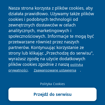
Nasza strona korzysta z plików cookies, aby
działała prawidłowo. Używamy także plików
cookies i podobnych technologii od
zewnętrznych dostawców w celach
Copyright © 2026 olkuszonline.pl Wszystkie prawa
analitycznych, marketingowych i
zastrzeżone.
społecznościowych. Informacje te mogą być
przetwarzane również przez naszych
partnerów. Kontynuując korzystanie ze
Polityka
Polityka
News
Autorzy
strony lub klikając „Przechodzę do serwisu",
Prywatności
Cookies
wyrażasz zgodę na użycie dodatkowych
plików cookies zgodnie z naszą
polityką
.
.
prywatności
Zaawansowane ustawienia
Polityka Cookies
Przejdź do serwisu