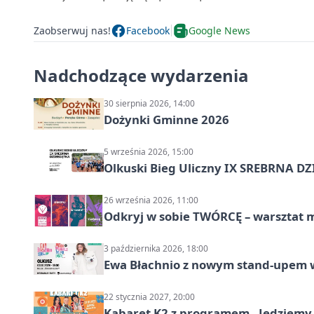
Zaobserwuj nas!
Facebook
Google News
Nadchodzące wydarzenia
30 sierpnia 2026, 14:00
Dożynki Gminne 2026
5 września 2026, 15:00
Olkuski Bieg Uliczny IX SREBRNA D
26 września 2026, 11:00
Odkryj w sobie TWÓRCĘ – warsztat m
3 października 2026, 18:00
Ewa Błachnio z nowym stand-upem w
22 stycznia 2027, 20:00
Kabaret K2 z programem „Jedziemy 