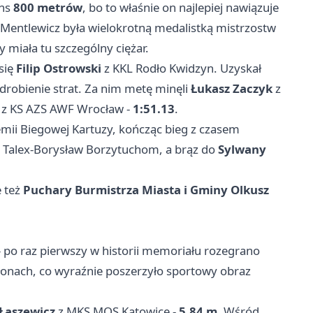
ans
800 metrów
, bo to właśnie on najlepiej nawiązuje
 Mentlewicz była wielokrotną medalistką mistrzostw
y miała tu szczególny ciężar.
się
Filip Ostrowski
z KKL Rodło Kwidzyn. Uzyskał
drobienie strat. Za nim metę minęli
Łukasz Zaczyk
z
z KS AZS AWF
Wrocław
-
1:51.13
.
mii Biegowej Kartuzy, kończąc bieg z czasem
 Talex-Borysław Borzytuchom, a brąz do
Sylwany
e też
Puchary Burmistrza Miasta i Gminy Olkusz
- po raz pierwszy w historii memoriału rozegrano
słonach, co wyraźnie poszerzyło sportowy obraz
 Łaszewicz
z MKS MOS Katowice -
5.84 m
. Wśród