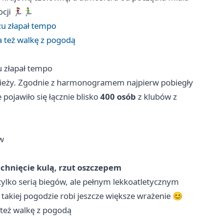
🏃‍♀️🏃‍♂️
zu złapał tempo
a też walkę z pogodą
u złapał tempo
dzieży. Zgodnie z harmonogramem najpierw pobiegły
e pojawiło się łącznie blisko
400 osób
z klubów z
w
pchnięcie kulą, rzut oszczepem
tylko serią biegów, ale pełnym lekkoatletycznym
takiej pogodzie robi jeszcze większe wrażenie 😊
 też walkę z pogodą