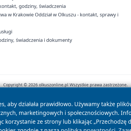
ontakt, godziny, świadczenia
wa w Krakowie Oddział w Olkuszu - kontakt, sprawy i
usługi
odziny, świadczenia i dokumenty
Copyright © 2026 olkuszonline.pl Wszystkie prawa zastrzeżone.
es, aby działała prawidłowo. Używamy także plik
News
Autorzy
Polityka Prywatności
Polityka Cookie
cznych, marketingowych i społecznościowych. Inf
 korzystanie ze strony lub klikając „Przechodzę 
ookies zgodnie z naszą
polityką prywatności
.
Zaaw