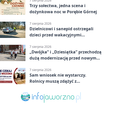
7 sierpnia 2026
Trzy sołectwa, jedna scena i
dożynkowa noc w Porębie Górnej
7 sierpnia 2026
Dzielnicowi i sanepid ostrzegali
dzieci przed wakacyjnymi
zagrożeniami
7 sierpnia 2026
„Dwójka” i „Dziesiątka” przechodzą
dużą modernizację przed nowym
rokiem
7 sierpnia 2026
Sam wniosek nie wystarczy.
Rolnicy muszą zdążyć z
certyfikatem QMP