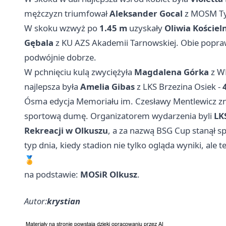
mężczyzn triumfował
Aleksander Gocal
z MOSM Ty
W skoku wzwyż po
1.45 m
uzyskały
Oliwia Kościel
Gębala
z KU AZS Akademii Tarnowskiej. Obie popra
podwójnie dobrze.
W pchnięciu kulą zwyciężyła
Magdalena Górka
z W
najlepsza była
Amelia Gibas
z LKS Brzezina Osiek -
Ósma edycja Memoriału im. Czesławy Mentlewicz znó
sportową dumę. Organizatorem wydarzenia byli
LK
Rekreacji w Olkuszu
, a za nazwą BSG Cup stanął s
typ dnia, kiedy stadion nie tylko ogląda wyniki, ale 
🏅
na podstawie:
MOSiR Olkusz
.
Autor:
krystian