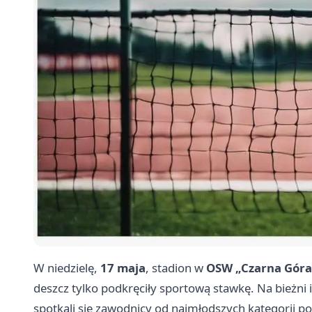
W niedzielę,
17 maja
, stadion w
OSW „Czarna Góra
deszcz tylko podkręciły sportową stawkę. Na bieżni
spotkali się zawodnicy od najmłodszych kategorii p