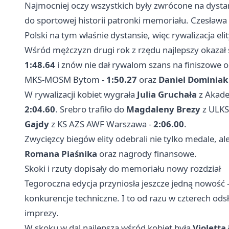
Najmocniej oczy wszystkich były zwrócone na dyst
do sportowej historii patronki memoriału. Czesława
Polski na tym właśnie dystansie, więc rywalizacja elit
Wśród mężczyzn drugi rok z rzędu najlepszy okazał 
1:48.64
i znów nie dał rywalom szans na finiszowe o
MKS-MOSM
Bytom
-
1:50.27
oraz
Daniel Dominiak
W rywalizacji kobiet wygrała
Julia Gruchała
z Akade
2:04.60
. Srebro trafiło do
Magdaleny Brezy
z ULKS
Gajdy
z KS AZS AWF Warszawa -
2:06.00
.
Zwycięzcy biegów elity odebrali nie tylko medale, al
Romana Piaśnika
oraz nagrody finansowe.
Skoki i rzuty dopisały do memoriału nowy rozdział
Tegoroczna edycja przyniosła jeszcze jedną nowość 
konkurencje techniczne. I to od razu w czterech od
imprezy.
W skoku w dal najlepsza wśród kobiet była
Violetta