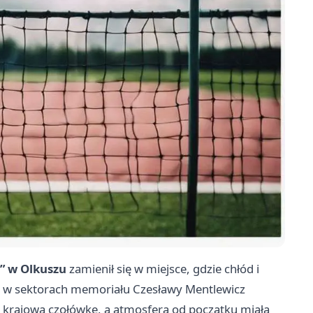
” w Olkuszu
zamienił się w miejsce, gdzie chłód i
 i w sektorach memoriału Czesławy Mentlewicz
o krajową czołówkę, a atmosfera od początku miała