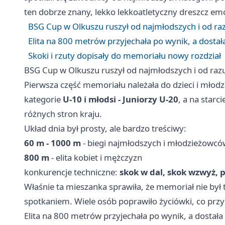
ten dobrze znany, lekko lekkoatletyczny dreszcz emocji 
BSG Cup w Olkuszu ruszył od najmłodszych i od ra
Elita na 800 metrów przyjechała po wynik, a dostał
Skoki i rzuty dopisały do memoriału nowy rozdział
BSG Cup w Olkuszu ruszył od najmłodszych i od raz
Pierwsza część memoriału należała do dzieci i mło
kategorie
U-10 i młodsi - Juniorzy U-20
, a na starci
różnych stron kraju.
Układ dnia był prosty, ale bardzo treściwy:
60 m - 1000 m
- biegi najmłodszych i młodzieżowcó
800 m
- elita kobiet i mężczyzn
konkurencje techniczne:
skok w dal, skok wzwyż, 
Właśnie ta mieszanka sprawiła, że memoriał nie był 
spotkaniem. Wiele osób poprawiło życiówki, co przy 
Elita na 800 metrów przyjechała po wynik, a dostała