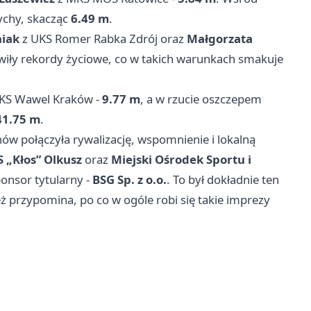
chy, skacząc
6.49 m
.
niak
z UKS Romer Rabka Zdrój oraz
Małgorzata
wiły rekordy życiowe, co w takich warunkach smakuje
KS Wawel Kraków -
9.77 m
, a w rzucie oszczepem
41.75 m
.
w połączyła rywalizację, wspomnienie i lokalną
S „Kłos” Olkusz
oraz
Miejski Ośrodek Sportu i
ponsor tytularny -
BSG Sp. z o.o.
. To był dokładnie ten
też przypomina, po co w ogóle robi się takie imprezy