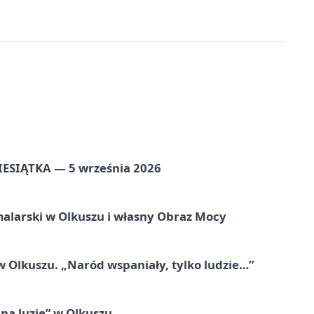
ZIESIĄTKA — 5 września 2026
alarski w Olkuszu i własny Obraz Mocy
 Olkuszu. „Naród wspaniały, tylko ludzie…”
na luzie” w Olkuszu