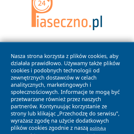
Nasza strona korzysta z plików cookies, aby
działała prawidłowo. Używamy także plików
cookies i podobnych technologii od
zewnętrznych dostawców w celach
Copyright © 2026 olkuszonline.pl Wszystkie prawa
analitycznych, marketingowych i
zastrzeżone.
społecznościowych. Informacje te mogą być
przetwarzane również przez naszych
partnerów. Kontynuując korzystanie ze
Polityka
Polityka
News
Autorzy
strony lub klikając „Przechodzę do serwisu",
Prywatności
Cookies
wyrażasz zgodę na użycie dodatkowych
plików cookies zgodnie z naszą
polityką