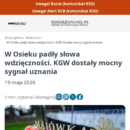
Uwaga! Burze (komunikat RSO)
Uwaga! Alert RCB (komunikat RSO)
MENU
Strona główna
Wiadomości
W Osieku padły słowa wdzięczności. KGW dostały mocny sygnał uznania
W Osieku padły słowa
wdzięczności. KGW dostały mocny
sygnał uznania
19 maja 2026
3 min czytania
Udostępnij