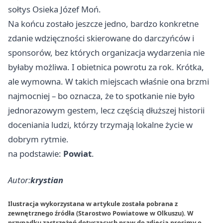
sołtys Osieka Józef Moń.
Na końcu zostało jeszcze jedno, bardzo konkretne
zdanie wdzięczności skierowane do darczyńców i
sponsorów, bez których organizacja wydarzenia nie
byłaby możliwa. I obietnica powrotu za rok. Krótka,
ale wymowna. W takich miejscach właśnie ona brzmi
najmocniej – bo oznacza, że to spotkanie nie było
jednorazowym gestem, lecz częścią dłuższej historii
doceniania ludzi, którzy trzymają lokalne życie w
dobrym rytmie.
na podstawie:
Powiat
.
Autor:
krystian
Ilustracja wykorzystana w artykule została pobrana z
zewnętrznego źródła (Starostwo Powiatowe w Olkuszu). W
przypadku zastrzeżeń dotyczących praw do zdjęcia prosimy o