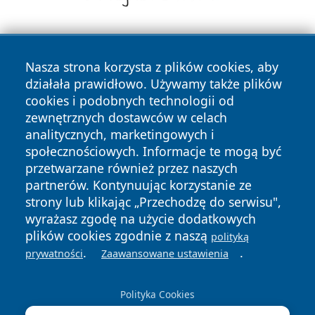
Nasza strona korzysta z plików cookies, aby
działała prawidłowo. Używamy także plików
cookies i podobnych technologii od
zewnętrznych dostawców w celach
Copyright © 2026 olkuszonline.pl Wszystkie prawa
analitycznych, marketingowych i
zastrzeżone.
społecznościowych. Informacje te mogą być
przetwarzane również przez naszych
partnerów. Kontynuując korzystanie ze
Polityka
Polityka
News
Autorzy
strony lub klikając „Przechodzę do serwisu",
Prywatności
Cookies
wyrażasz zgodę na użycie dodatkowych
plików cookies zgodnie z naszą
polityką
.
.
prywatności
Zaawansowane ustawienia
Polityka Cookies