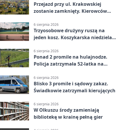
Przejazd przy ul. Krakowskiej
zostanie zamknięty. Kierowców
czeka objazd
6 sierpnia 2026
Trzyosobowe drużyny ruszą na
jeden kosz. Koszykarska niedziela
w Dolince
6 sierpnia 2026
Ponad 2 promile na hulajnodze.
Policja zatrzymała 52-latka na
DK94
6 sierpnia 2026
Blisko 3 promile i sądowy zakaz.
Świadkowie zatrzymali kierujących
6 sierpnia 2026
W Olkuszu środy zamieniają
bibliotekę w krainę pełną gier