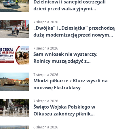
Dzielnicowi i sanepid ostrzegali
dzieci przed wakacyjnymi
zagrożeniami
7 sierpnia 2026
„Dwójka” i „Dziesiątka” przechodzą
dużą modernizację przed nowym
rokiem
7 sierpnia 2026
Sam wniosek nie wystarczy.
Rolnicy muszą zdążyć z
certyfikatem QMP
7 sierpnia 2026
Młodzi piłkarze z Klucz wyszli na
murawę Ekstraklasy
7 sierpnia 2026
Święto Wojska Polskiego w
Olkuszu zakończy piknik
patriotyczny
6 sierpnia 2026