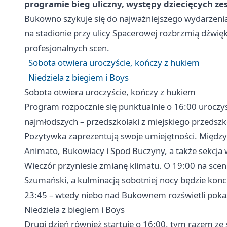
programie bieg uliczny, występy dziecięcych ze
Bukowno szykuje się do najważniejszego wydarzeni
na stadionie przy ulicy Spacerowej rozbrzmią dźwięk
profesjonalnych scen.
Sobota otwiera uroczyście, kończy z hukiem
Niedziela z biegiem i Boys
Sobota otwiera uroczyście, kończy z hukiem
Program rozpocznie się punktualnie o 16:00 urocz
najmłodszych – przedszkolaki z miejskiego przedszko
Pozytywka zaprezentują swoje umiejętności. Międz
Animato, Bukowiacy i Spod Buczyny, a także sekcja
Wieczór przyniesie zmianę klimatu. O 19:00 na scen
Szumański, a kulminacją sobotniej nocy będzie kon
23:45 – wtedy niebo nad Bukownem rozświetli pokaz
Niedziela z biegiem i Boys
Drugi dzień również startuje o 16:00, tym razem z