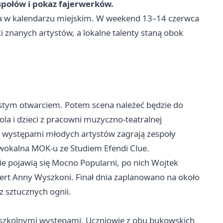
społów i pokaz fajerwerków.
a w kalendarzu miejskim. W weekend 13–14 czerwca
i znanych artystów, a lokalne talenty staną obok
ystym otwarciem. Potem scena należeć będzie do
la i dzieci z pracowni muzyczno-teatralnej
y występami młodych artystów zagrają zespoły
 wokalna MOK-u ze Studiem Efendi Clue.
ie pojawią się Mocno Popularni, po nich Wojtek
cert Anny Wyszkoni. Finał dnia zaplanowano na około
 sztucznych ognii.
e szkolnymi występami. Uczniowie z obu bukowskich