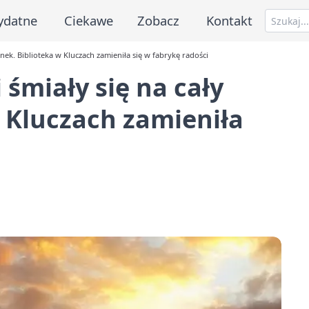
ydatne
Ciekawe
Zobacz
Kontakt
ynek. Biblioteka w Kluczach zamieniła się w fabrykę radości
 śmiały się na cały
 Kluczach zamieniła