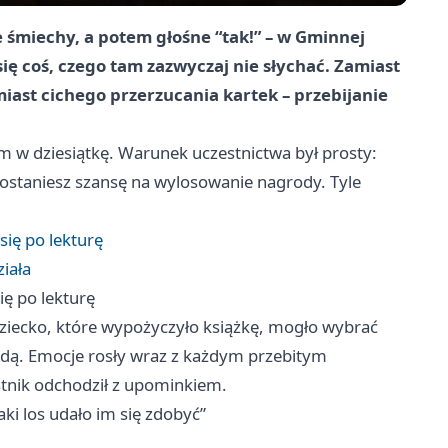
 śmiechy, a potem głośne “tak!” – w Gminnej
się coś, czego tam zazwyczaj nie słychać. Zamiast
miast cichego przerzucania kartek – przebijanie
em w dziesiątkę. Warunek uczestnictwa był prosty:
dostaniesz szansę na wylosowanie nagrody. Tyle
się po lekturę
ziała
ię po lekturę
dziecko, które wypożyczyło książkę, mogło wybrać
odą. Emocje rosły wraz z każdym przebitym
tnik odchodził z upominkiem.
aki los udało im się zdobyć”