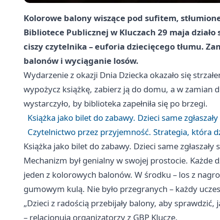
Kolorowe balony wiszące pod sufitem, stłumione
Bibliotece Publicznej w Kluczach 29 maja działo 
ciszy czytelnika – euforia dziecięcego tłumu. Za
balonów i wyciąganie losów.
Wydarzenie z okazji Dnia Dziecka okazało się strzał
wypożycz książkę, zabierz ją do domu, a w zamian 
wystarczyło, by biblioteka zapełniła się po brzegi.
Książka jako bilet do zabawy. Dzieci same zgłaszały 
Czytelnictwo przez przyjemność. Strategia, która d
Książka jako bilet do zabawy. Dzieci same zgłaszały s
Mechanizm był genialny w swojej prostocie. Każde 
jeden z kolorowych balonów. W środku – los z nagr
gumowym kulą. Nie było przegranych – każdy uczes
„Dzieci z radością przebijały balony, aby sprawdzić, j
– relacjonują organizatorzy z GBP Klucze.