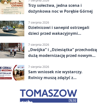
7 sierpnia 2026
Trzy sołectwa, jedna scena i
dożynkowa noc w Porębie Górnej
7 sierpnia 2026
Dzielnicowi i sanepid ostrzegali
dzieci przed wakacyjnymi
zagrożeniami
7 sierpnia 2026
„Dwójka” i „Dziesiątka” przechodzą
dużą modernizację przed nowym
rokiem
7 sierpnia 2026
Sam wniosek nie wystarczy.
Rolnicy muszą zdążyć z
certyfikatem QMP