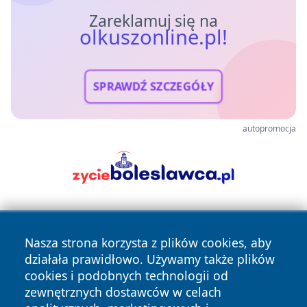
Zareklamuj się na
olkuszonline.pl!
SPRAWDŹ SZCZEGÓŁY
autopromocja
Nasza strona korzysta z plików cookies, aby
działała prawidłowo. Używamy także plików
cookies i podobnych technologii od
zewnętrznych dostawców w celach
Copyright © 2026 olkuszonline.pl Wszystkie prawa