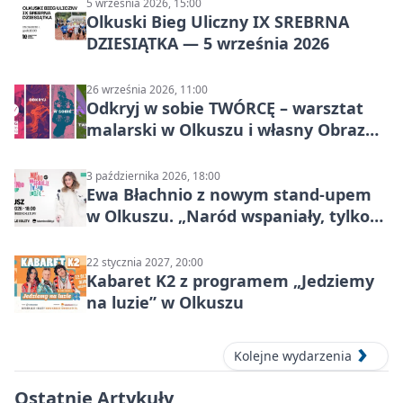
5 września 2026, 15:00
Olkuski Bieg Uliczny IX SREBRNA
DZIESIĄTKA — 5 września 2026
26 września 2026, 11:00
Odkryj w sobie TWÓRCĘ – warsztat
malarski w Olkuszu i własny Obraz
Mocy
3 października 2026, 18:00
Ewa Błachnio z nowym stand-upem
w Olkuszu. „Naród wspaniały, tylko
ludzie…”
22 stycznia 2027, 20:00
Kabaret K2 z programem „Jedziemy
na luzie” w Olkuszu
Kolejne wydarzenia
Ostatnie Artykuły