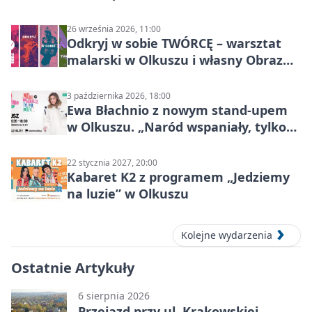
26 września 2026, 11:00
Odkryj w sobie TWÓRCĘ – warsztat
malarski w Olkuszu i własny Obraz
Mocy
3 października 2026, 18:00
Ewa Błachnio z nowym stand-upem
w Olkuszu. „Naród wspaniały, tylko
ludzie…”
22 stycznia 2027, 20:00
Kabaret K2 z programem „Jedziemy
na luzie” w Olkuszu
Kolejne wydarzenia
Ostatnie Artykuły
6 sierpnia 2026
Przejazd przy ul. Krakowskiej