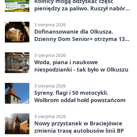
Rolnicy mogą odzyskać część
pieniędzy za paliwo. Ruszył nabór
wniosków
3 sierpnia 2026
Dofinansowanie dla Olkusza.
Dzienny Dom Senior+ otrzyma 134
tysiące złotych
3 sierpnia 2026
Woda, piana i naukowe
niespodzianki - tak było w Olkuszu
3 sierpnia 2026
Syreny, flagi i 50 motocykli.
Wolbrom oddał hołd powstańcom
3 sierpnia 2026
Nowy przystanek w Braciejówce
zmienia trasę autobusów linii BP