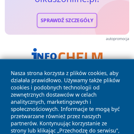
SPRAWDŹ SZCZEGÓŁY
autopromocja
Nasza strona korzysta z plików cookies, aby
działała prawidłowo. Używamy także plików
cookies i podobnych technologii od
zewnętrznych dostawców w celach
analitycznych, marketingowych i
społecznościowych. Informacje te mogą być
Copyright © 2026 olkuszonline.pl Wszystkie prawa
przetwarzane również przez naszych
zastrzeżone.
partnerów. Kontynuując korzystanie ze
strony lub klikając „Przechodzę do serwisu",