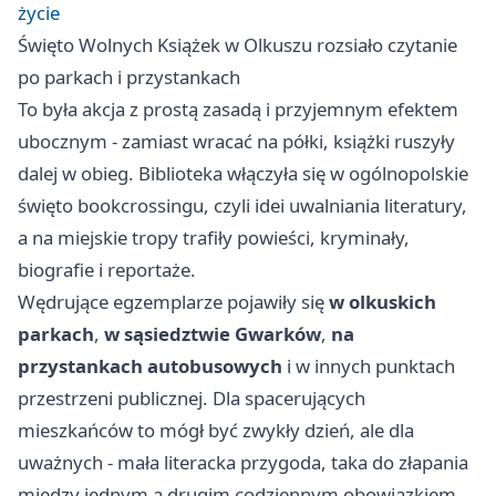
życie
Święto Wolnych Książek w Olkuszu rozsiało czytanie
po parkach i przystankach
To była akcja z prostą zasadą i przyjemnym efektem
ubocznym - zamiast wracać na półki, książki ruszyły
dalej w obieg. Biblioteka włączyła się w ogólnopolskie
święto bookcrossingu, czyli idei uwalniania literatury,
a na miejskie tropy trafiły powieści, kryminały,
biografie i reportaże.
Wędrujące egzemplarze pojawiły się
w olkuskich
parkach
,
w sąsiedztwie Gwarków
,
na
przystankach autobusowych
i w innych punktach
przestrzeni publicznej. Dla spacerujących
mieszkańców to mógł być zwykły dzień, ale dla
uważnych - mała literacka przygoda, taka do złapania
między jednym a drugim codziennym obowiązkiem