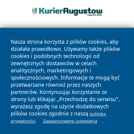
Nasza strona korzysta z plików cookies, aby
działała prawidłowo. Używamy także plików
cookies i podobnych technologii od
zewnętrznych dostawców w celach
Copyright © 2026 olkuszonline.pl Wszystkie prawa
analitycznych, marketingowych i
zastrzeżone.
społecznościowych. Informacje te mogą być
przetwarzane również przez naszych
partnerów. Kontynuując korzystanie ze
Polityka
Polityka
News
Autorzy
strony lub klikając „Przechodzę do serwisu",
Prywatności
Cookies
wyrażasz zgodę na użycie dodatkowych
plików cookies zgodnie z naszą
polityką
.
.
prywatności
Zaawansowane ustawienia