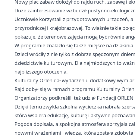
Nowy plac zabaw dołożył do rajdu ruch, zabawę i ek
Duże zainteresowanie wzbudził pustynno-ekologiczn
Uczniowie korzystali z przygotowanych urządzeń, a 
przyrodniczej i krajobrazowej. To właśnie takie połą
pokazuje, że terenowe zajęcia mogą być równie anga
W programie znalazło się także miejsce na działani
Dzieci wróciły z nie tylko z dobrze spędzonym dniem
dziedzictwie kulturowym. Dla najmłodszych to ważn
najbliższego otoczenia.
Kulturalny Orlen dał wydarzeniu dodatkowy wymiar
Rajd odbył się w ramach programu Kulturalny Orlen 
Organizatorzy podkreślili też udział Fundacji ORLE
Dzięki temu zwykła szkolna wycieczka nabrała szersze
która wspiera edukację, kulturę i aktywne poznawan
Pogoda dopisała, a spokojna atmosfera sprzyjała cał
nowymi wrażeniami i wiedzą, która została zdobyta ni