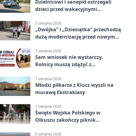
Dzielnicowi i sanepid ostrzegali
dzieci przed wakacyjnymi
zagrożeniami
7 sierpnia 2026
„Dwójka” i „Dziesiątka” przechodzą
dużą modernizację przed nowym
rokiem
7 sierpnia 2026
Sam wniosek nie wystarczy.
Rolnicy muszą zdążyć z
certyfikatem QMP
7 sierpnia 2026
Młodzi piłkarze z Klucz wyszli na
murawę Ekstraklasy
7 sierpnia 2026
Święto Wojska Polskiego w
Olkuszu zakończy piknik
patriotyczny
6 sierpnia 2026