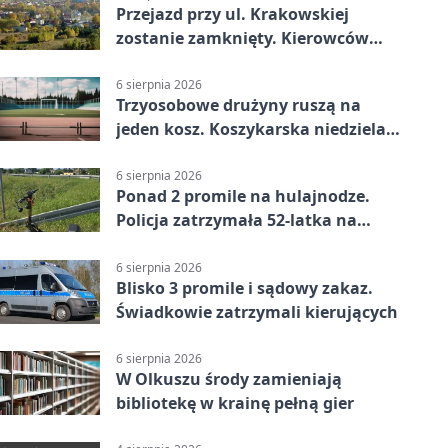
Przejazd przy ul. Krakowskiej
zostanie zamknięty. Kierowców
czeka objazd
6 sierpnia 2026
Trzyosobowe drużyny ruszą na
jeden kosz. Koszykarska niedziela
w Dolince
6 sierpnia 2026
Ponad 2 promile na hulajnodze.
Policja zatrzymała 52-latka na
DK94
6 sierpnia 2026
Blisko 3 promile i sądowy zakaz.
Świadkowie zatrzymali kierujących
6 sierpnia 2026
W Olkuszu środy zamieniają
bibliotekę w krainę pełną gier