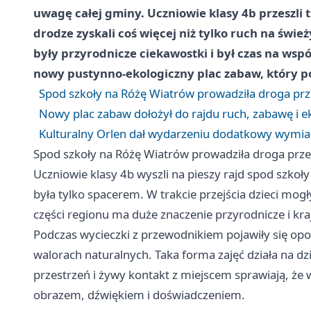
uwagę całej gminy. Uczniowie klasy 4b przeszli 
drodze zyskali coś więcej niż tylko ruch na świe
były przyrodnicze ciekawostki i był czas na wspó
nowy pustynno-ekologiczny plac zabaw, który po
Spod szkoły na Różę Wiatrów prowadziła droga prz
Nowy plac zabaw dołożył do rajdu ruch, zabawę i e
Kulturalny Orlen dał wydarzeniu dodatkowy wymia
Spod szkoły na Różę Wiatrów prowadziła droga prze
Uczniowie klasy 4b wyszli na pieszy rajd spod szkoły
była tylko spacerem. W trakcie przejścia dzieci mogły
części regionu ma duże znaczenie przyrodnicze i kr
Podczas wycieczki z przewodnikiem pojawiły się opowi
walorach naturalnych. Taka forma zajęć działa na dzie
przestrzeń i żywy kontakt z miejscem sprawiają, że wi
obrazem, dźwiękiem i doświadczeniem.