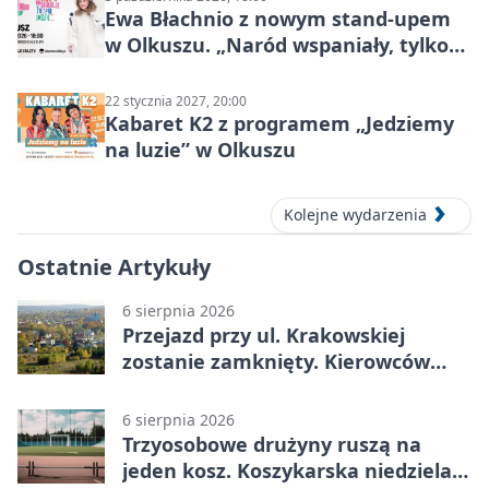
Ewa Błachnio z nowym stand-upem
w Olkuszu. „Naród wspaniały, tylko
ludzie…”
22 stycznia 2027, 20:00
Kabaret K2 z programem „Jedziemy
na luzie” w Olkuszu
Kolejne wydarzenia
Ostatnie Artykuły
6 sierpnia 2026
Przejazd przy ul. Krakowskiej
zostanie zamknięty. Kierowców
czeka objazd
6 sierpnia 2026
Trzyosobowe drużyny ruszą na
jeden kosz. Koszykarska niedziela