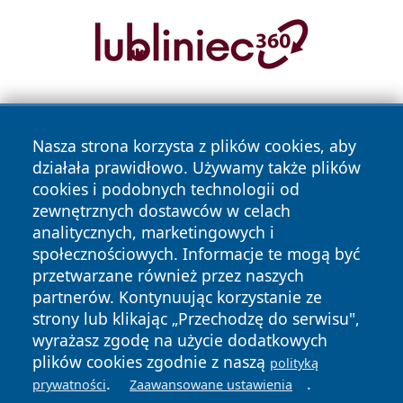
Nasza strona korzysta z plików cookies, aby
działała prawidłowo. Używamy także plików
cookies i podobnych technologii od
zewnętrznych dostawców w celach
Copyright © 2026 olkuszonline.pl Wszystkie prawa
analitycznych, marketingowych i
zastrzeżone.
społecznościowych. Informacje te mogą być
przetwarzane również przez naszych
partnerów. Kontynuując korzystanie ze
Polityka
Polityka
News
Autorzy
strony lub klikając „Przechodzę do serwisu",
Prywatności
Cookies
wyrażasz zgodę na użycie dodatkowych
plików cookies zgodnie z naszą
polityką
.
.
prywatności
Zaawansowane ustawienia