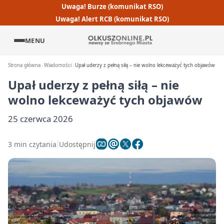
Uwaga! Burze (komunikat RSO)
Uwaga! Alert RCB (komunikat RSO)
MENU
Strona główna
Wiadomości
Upał uderzy z pełną siłą – nie wolno lekceważyć tych objawów
Upał uderzy z pełną siłą – nie
wolno lekceważyć tych objawów
25 czerwca 2026
3 min czytania
Udostępnij