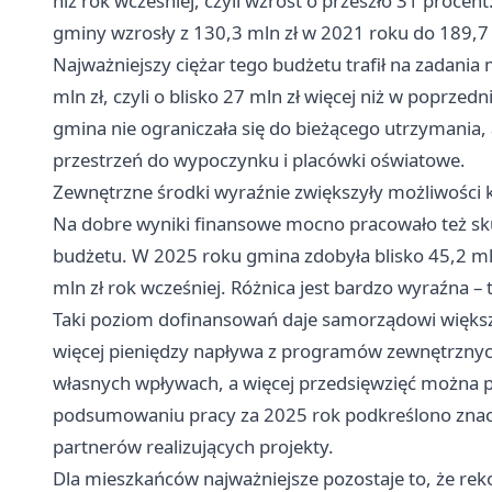
niż rok wcześniej, czyli wzrost o przeszło 31 procen
gminy wzrosły z 130,3 mln zł w 2021 roku do 189,7 m
Najważniejszy ciężar tego budżetu trafił na zadani
mln zł, czyli o blisko 27 mln zł więcej niż w poprzed
gmina nie ograniczała się do bieżącego utrzymania, 
przestrzeń do wypoczynku i placówki oświatowe.
Zewnętrzne środki wyraźnie zwiększyły możliwości 
Na dobre wyniki finansowe mocno pracowało też sk
budżetu. W 2025 roku gmina zdobyła blisko 45,2 ml
mln zł rok wcześniej. Różnica jest bardzo wyraźna – 
Taki poziom dofinansowań daje samorządowi więks
więcej pieniędzy napływa z programów zewnętrznych
własnych wpływach, a więcej przedsięwzięć można p
podsumowaniu pracy za 2025 rok podkreślono znacz
partnerów realizujących projekty.
Dla mieszkańców najważniejsze pozostaje to, że rek