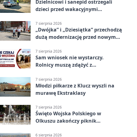
Dzielnicowi i sanepid ostrzegali
dzieci przed wakacyjnymi
zagrożeniami
7 sierpnia 2026
„Dwójka” i „Dziesiątka” przechodzą
dużą modernizację przed nowym
rokiem
7 sierpnia 2026
Sam wniosek nie wystarczy.
Rolnicy muszą zdążyć z
certyfikatem QMP
7 sierpnia 2026
Młodzi piłkarze z Klucz wyszli na
murawę Ekstraklasy
7 sierpnia 2026
Święto Wojska Polskiego w
Olkuszu zakończy piknik
patriotyczny
6 sierpnia 2026