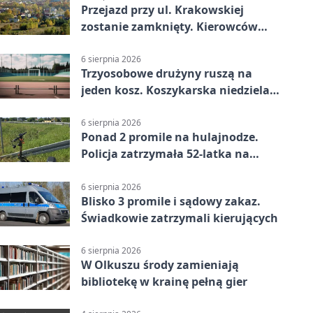
Przejazd przy ul. Krakowskiej
zostanie zamknięty. Kierowców
czeka objazd
6 sierpnia 2026
Trzyosobowe drużyny ruszą na
jeden kosz. Koszykarska niedziela
w Dolince
6 sierpnia 2026
Ponad 2 promile na hulajnodze.
Policja zatrzymała 52-latka na
DK94
6 sierpnia 2026
Blisko 3 promile i sądowy zakaz.
Świadkowie zatrzymali kierujących
6 sierpnia 2026
W Olkuszu środy zamieniają
bibliotekę w krainę pełną gier