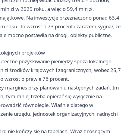
t. Jeszcze mocniej widać dłuższy trend – dochody
ln zł w 2025 roku, a więc o 59,4 mln zł.
a majątkowe. Na inwestycje przeznaczono ponad 63,4
nim roku. To wzrost o 73 procent i zarazem sygnał, że
ale mocno postawiła na drogi, obiekty publiczne,
kolejnych projektów
uteczne pozyskiwanie pieniędzy spoza lokalnego
n zł środków krajowych i zagranicznych, wobec 25,7
to wzrost o prawie 76 procent.
zy margines przy planowaniu następnych zadań. Im
, tym mniej trzeba opierać się wyłącznie na
rowadzić równolegle. Właśnie dlatego w
enie urzędu, jednostek organizacyjnych, radnych i
ord nie kończy się na tabelach. Wraz z rosnącym