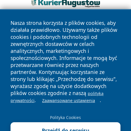
Nasza strona korzysta z plików cookies, aby
działała prawidłowo. Używamy także plików
cookies i podobnych technologii od
zewnętrznych dostawców w celach
analitycznych, marketingowych i
Copyright © 2026 olkuszonline.pl Wszystkie prawa
społecznościowych. Informacje te mogą być
zastrzeżone.
przetwarzane również przez naszych
partnerów. Kontynuując korzystanie ze
strony lub klikając „Przechodzę do serwisu",
Polityka
Polityka
News
Autorzy
wyrażasz zgodę na użycie dodatkowych
Prywatności
Cookies
plików cookies zgodnie z naszą
polityką
.
.
prywatności
Zaawansowane ustawienia
Polityka Cookies
Przejdź do serwisu