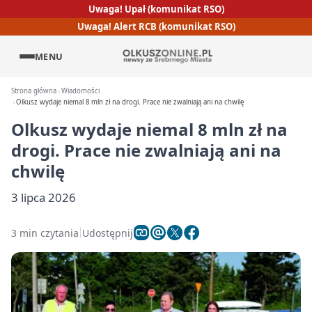
Uwaga! Upał (komunikat RSO)
Uwaga! Alert RCB (komunikat RSO)
MENU
Strona główna
Wiadomości
Olkusz wydaje niemal 8 mln zł na drogi. Prace nie zwalniają ani na chwilę
Olkusz wydaje niemal 8 mln zł na
drogi. Prace nie zwalniają ani na
chwilę
3 lipca 2026
3 min czytania
Udostępnij