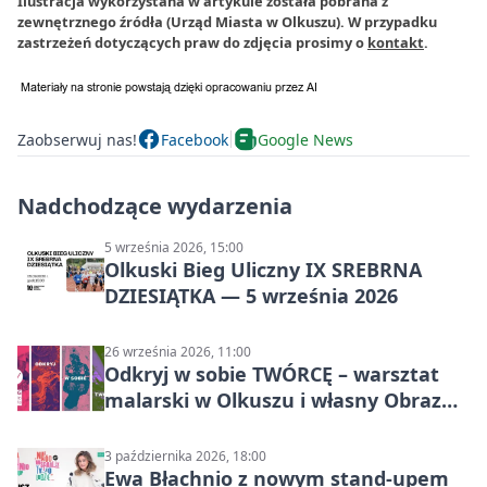
Ilustracja wykorzystana w artykule została pobrana z
zewnętrznego źródła (Urząd Miasta w Olkuszu). W przypadku
zastrzeżeń dotyczących praw do zdjęcia prosimy o
kontakt
.
Zaobserwuj nas!
Facebook
Google News
Nadchodzące wydarzenia
5 września 2026, 15:00
Olkuski Bieg Uliczny IX SREBRNA
DZIESIĄTKA — 5 września 2026
26 września 2026, 11:00
Odkryj w sobie TWÓRCĘ – warsztat
malarski w Olkuszu i własny Obraz
Mocy
3 października 2026, 18:00
Ewa Błachnio z nowym stand-upem