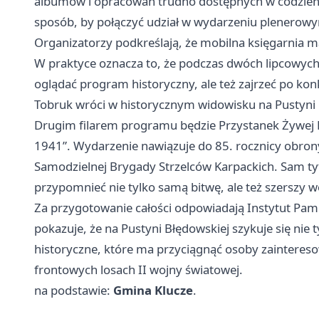
albumów i opracowań trudno dostępnych w codzien
sposób, by połączyć udział w wydarzeniu plenerowym
Organizatorzy podkreślają, że mobilna księgarnia m
W praktyce oznacza to, że podczas dwóch lipcowych 
oglądać program historyczny, ale też zajrzeć po ko
Tobruk wróci w historycznym widowisku na Pustyni
Drugim filarem programu będzie Przystanek Żywej Hi
1941”. Wydarzenie nawiązuje do 85. rocznicy obrony 
Samodzielnej Brygady Strzelców Karpackich. Sam ty
przypomnieć nie tylko samą bitwę, ale też szerszy wo
Za przygotowanie całości odpowiadają Instytut Pami
pokazuje, że na Pustyni Błędowskiej szykuje się nie 
historyczne, które ma przyciągnąć osoby zaintereso
frontowych losach II wojny światowej.
na podstawie:
Gmina Klucze
.