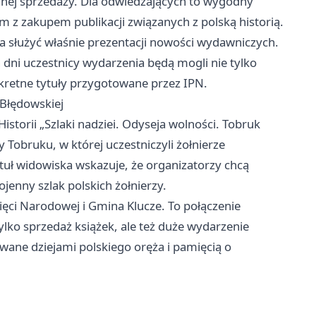
nej sprzedaży. Dla odwiedzających to wygodny
 z zakupem publikacji związanych z polską historią.
a służyć właśnie prezentacji nowości wydawniczych.
dni uczestnicy wydarzenia będą mogli nie tylko
nkretne tytuły przygotowane przez IPN.
 Błędowskiej
storii „Szlaki nadziei. Odyseja wolności. Tobruk
Tobruku, w której uczestniczyli żołnierze
tuł widowiska wskazuje, że organizatorzy chcą
jenny szlak polskich żołnierzy.
ęci Narodowej i Gmina Klucze. To połączenie
tylko sprzedaż książek, ale też duże wydarzenie
wane dziejami polskiego oręża i pamięcią o