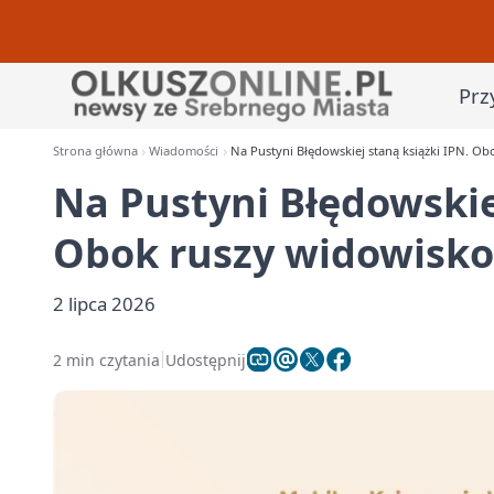
Prz
Strona główna
Wiadomości
Na Pustyni Błędowskiej staną książki IPN. O
Na Pustyni Błędowskie
Obok ruszy widowisko
2 lipca 2026
2 min czytania
Udostępnij