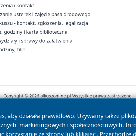
zenia i kontakt
zanie usterek i zajęcie pasa drogowego
zu - kontakt, zgłoszenia, legalizacja
, godziny i karta biblioteczna
ydziały i sprawy do załatwienia
ziny, filie
Copyright © 2026 olkuszonline.pl Wszystkie prawa zastrzeżone.
es, aby działała prawidłowo. Używamy także plik
News
Autorzy
Polityka Prywatności
Polityka Cookie
cznych, marketingowych i społecznościowych. Inf
 korzystanie ze strony lub klikając „Przechodzę 