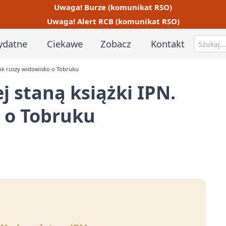
Uwaga! Burze (komunikat RSO)
Uwaga! Alert RCB (komunikat RSO)
ydatne
Ciekawe
Zobacz
Kontakt
bok ruszy widowisko o Tobruku
j staną książki IPN.
 o Tobruku