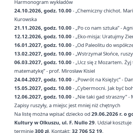
Harmonogram wykładów
24.10.2026, godz. 10.00
- „Chemiczny chichot. Maria
Kurowska
21.11.2026, godz. 10.00
- „Po co nam sztuka” - Agni
12.12.2026, godz. 10.00
- „Eko-misja: Uratujmy Zi
16.01.2027, godz. 10.00
- „Od Paleolitu do współcze
13.02.2027, godz. 10.00
- „Wstrzymał Słońce, ruszy
06.03.2027, godz. 10.00
- „Ucz się z Mozartem. Żyj
matematykę” - prof. Mirosław Kisiel
24.04.2027, godz. 10.00
- „Powrót na Księżyc” - Da
15.05.2027, godz. 10.00
- „Cybermocni. Jak być boh
12.06.2027, godz. 10.00
- „Nie taki gad straszny” -
Zapisy ruszyły, a miejsc jest mniej niż chętnych
Na listę można wpisać dziecko od
29.06.2026 r. o g
Kultury w Olkuszu, ul. F. Nullo 29
. Udział kosztuje
terminie
300 zł
. Kontakt:
32 706 52 19
.