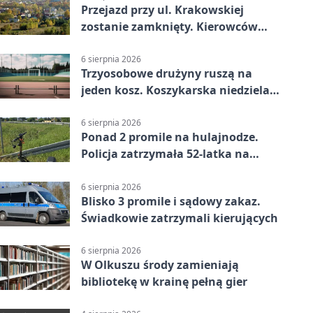
Przejazd przy ul. Krakowskiej
zostanie zamknięty. Kierowców
czeka objazd
6 sierpnia 2026
Trzyosobowe drużyny ruszą na
jeden kosz. Koszykarska niedziela
w Dolince
6 sierpnia 2026
Ponad 2 promile na hulajnodze.
Policja zatrzymała 52-latka na
DK94
6 sierpnia 2026
Blisko 3 promile i sądowy zakaz.
Świadkowie zatrzymali kierujących
6 sierpnia 2026
W Olkuszu środy zamieniają
bibliotekę w krainę pełną gier