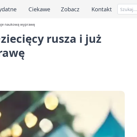
ydatne
Ciekawe
Zobacz
Kontakt
ykuje naukową wyprawę
iecięcy rusza i już
rawę