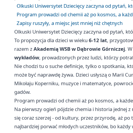
Olkuski Uniwersytet Dziecięcy zaczyna od pytań, k
Program prowadzi od chemii aż po kosmos, a każd
Zapisy ruszyły, a miejsc jest mniej niż chętnych
Olkuski Uniwersytet Dziecięcy zaczyna od pytań, kt
To propozycja dla dzieci w wieku
6-12 lat
, przygoto
razem z
Akademią WSB w Dąbrowie Górniczej
. W
wykładów
, prowadzonych przez ludzi, którzy potraf
Nie chodzi tu o suche definicje, tylko o spotkania, 
może być naprawdę żywa. Dzieci usłyszą o Marii Curie
Mikołaju Koperniku, muzyce i matematyce, powrocie 
gadów.
Program prowadzi od chemii aż po kosmos, a każde
Na pierwszy ogień pójdzie chemia i historia jednej z
się coraz szerzej - od kultury, przez przyrodę, aż p
najbardziej porwać młodych uczestników, bo każdy 