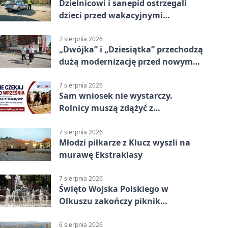
Dzielnicowi i sanepid ostrzegali
dzieci przed wakacyjnymi
zagrożeniami
7 sierpnia 2026
„Dwójka” i „Dziesiątka” przechodzą
dużą modernizację przed nowym
rokiem
7 sierpnia 2026
Sam wniosek nie wystarczy.
Rolnicy muszą zdążyć z
certyfikatem QMP
7 sierpnia 2026
Młodzi piłkarze z Klucz wyszli na
murawę Ekstraklasy
7 sierpnia 2026
Święto Wojska Polskiego w
Olkuszu zakończy piknik
patriotyczny
6 sierpnia 2026