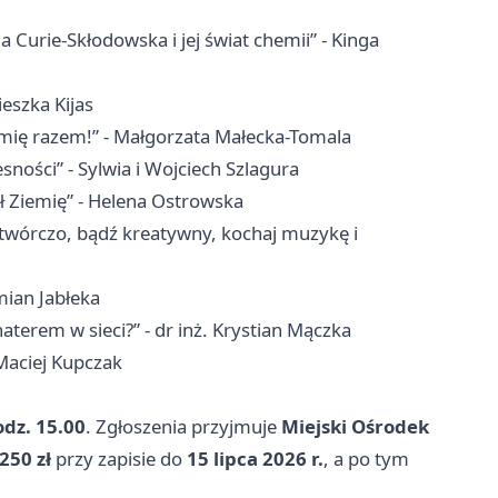
 Curie-Skłodowska i jej świat chemii” - Kinga
eszka Kijas
emię razem!” - Małgorzata Małecka-Tomala
sności” - Sylwia i Wojciech Szlagura
ł Ziemię” - Helena Ostrowska
 twórczo, bądź kreatywny, kochaj muzykę i
mian Jabłeka
aterem w sieci?” - dr inż. Krystian Mączka
 Maciej Kupczak
odz. 15.00
. Zgłoszenia przyjmuje
Miejski Ośrodek
250 zł
przy zapisie do
15 lipca 2026 r.
, a po tym