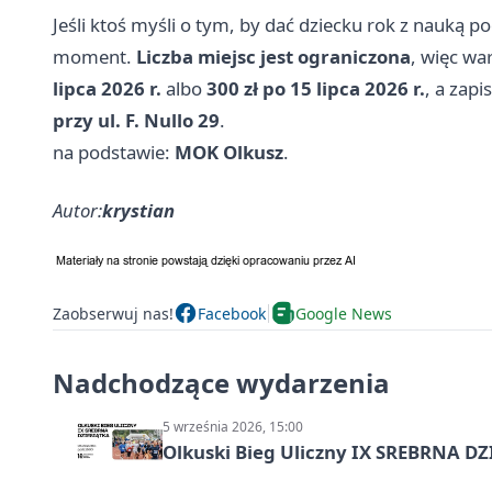
Jeśli ktoś myśli o tym, by dać dziecku rok z nauką p
moment.
Liczba miejsc jest ograniczona
, więc wa
lipca 2026 r.
albo
300 zł po 15 lipca 2026 r.
, a zap
przy ul. F. Nullo 29
.
na podstawie:
MOK Olkusz
.
Autor:
krystian
Zaobserwuj nas!
Facebook
Google News
Nadchodzące wydarzenia
5 września 2026, 15:00
Olkuski Bieg Uliczny IX SREBRNA D