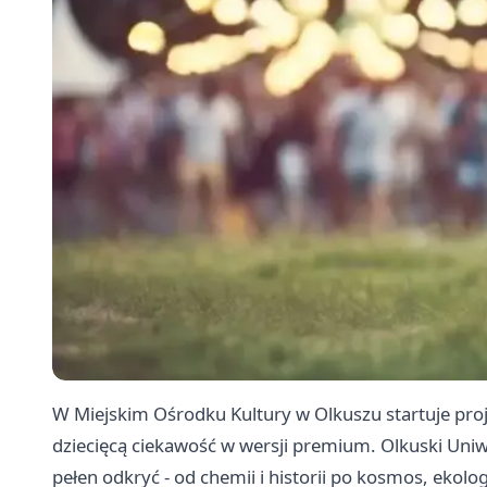
W Miejskim Ośrodku Kultury w Olkuszu startuje pro
dziecięcą ciekawość w wersji premium. Olkuski Uni
pełen odkryć - od chemii i historii po kosmos, ekolo