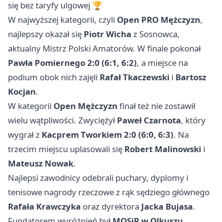
się bez taryfy ulgowej 🏆
W najwyższej kategorii, czyli
Open PRO Mężczyzn
,
najlepszy okazał się
Piotr Wicha
z
Sosnowca
,
aktualny Mistrz Polski Amatorów. W finale pokonał
Pawła Pomiernego 2:0 (6:1, 6:2)
, a miejsce na
podium obok nich zajęli
Rafał Tkaczewski
i
Bartosz
Kocjan
.
W kategorii
Open Mężczyzn
finał też nie zostawił
wielu wątpliwości. Zwyciężył
Paweł Czarnota
, który
wygrał z
Kacprem Tworkiem 2:0 (6:0, 6:3)
. Na
trzecim miejscu uplasowali się
Robert Malinowski
i
Mateusz Nowak
.
Najlepsi zawodnicy odebrali puchary, dyplomy i
tenisowe nagrody rzeczowe z rąk sędziego głównego
Rafała Krawczyka
oraz dyrektora
Jacka Bujasa
.
Fundatorem wyróżnień był
MOSiR w Olkuszu
.