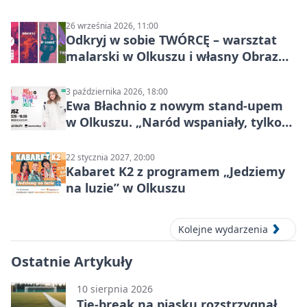
26 września 2026, 11:00
Odkryj w sobie TWÓRCĘ – warsztat
malarski w Olkuszu i własny Obraz
Mocy
3 października 2026, 18:00
Ewa Błachnio z nowym stand-upem
w Olkuszu. „Naród wspaniały, tylko
ludzie…”
22 stycznia 2027, 20:00
Kabaret K2 z programem „Jedziemy
na luzie” w Olkuszu
Kolejne wydarzenia
Ostatnie Artykuły
10 sierpnia 2026
Tie-break na piasku rozstrzygnął