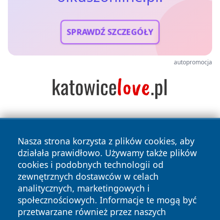
SPRAWDŹ SZCZEGÓŁY
autopromocja
Nasza strona korzysta z plików cookies, aby
działała prawidłowo. Używamy także plików
cookies i podobnych technologii od
zewnętrznych dostawców w celach
Copyright © 2026 olkuszonline.pl Wszystkie prawa
analitycznych, marketingowych i
zastrzeżone.
społecznościowych. Informacje te mogą być
przetwarzane również przez naszych