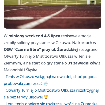
W
miniony weekend 4-5 lipca
tenisowe emocje
zrobiły solidny przystanek w Olkuszu. Na kortach w
OSW “Czarna Góra” przy ul. Żuradzkiej
rozegrano
Otwarty Turniej o Mistrzostwo Olkusza w Tenisie
Ziemnym, a na start do gry stanęło
31 zawodników
z
Małopolski i Śląska.
Tenis w Olkuszu wciągnął na dwa dni, choć pogoda
próbowała zamieszać 🌧️
Otwarty Turniej o Mistrzostwo Olkusza rozstrzygnął
się bez taryfy ulgowej 🏆
Letni tenis dopiero się rozkręca i wróci na Żuradzką