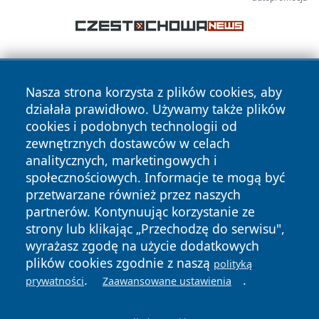
Nasza strona korzysta z plików cookies, aby
działała prawidłowo. Używamy także plików
cookies i podobnych technologii od
zewnętrznych dostawców w celach
Copyright © 2026 olkuszonline.pl Wszystkie prawa
analitycznych, marketingowych i
zastrzeżone.
społecznościowych. Informacje te mogą być
przetwarzane również przez naszych
partnerów. Kontynuując korzystanie ze
Polityka
Polityka
News
Autorzy
strony lub klikając „Przechodzę do serwisu",
Prywatności
Cookies
wyrażasz zgodę na użycie dodatkowych
plików cookies zgodnie z naszą
polityką
.
.
prywatności
Zaawansowane ustawienia