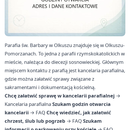
Parafia św. Barbary w Olkuszu znajduje się w Olkuszu-
Pomorzanach. To jedna z parafii rzymskokatolickich w
mieście, należąca do diecezji sosnowieckiej. Głównym
miejscem kontaktu z parafią jest kancelaria parafialna,
gdzie można załatwić sprawy związane z
sakramentami i dokumentacją kościelną.
Chcę załatwić sprawę w kancelarii parafialnej
→
Kancelaria parafialna
Szukam godzin otwarcia
kancelarii
→
FAQ
Chcę wiedzieć, jak załatwić
chrzest, ślub lub pogrzeb
→
FAQ
Szukam
informacji o parkowaniu przy kościele
→
FAQ