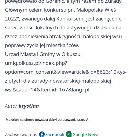
powędrowało do Gorenic, a tym razem do Żurady.
Głównym celem konkursu pn. Małopolska Wieś
2022”, zwanego dalej Konkursem, jest zachęcenie
społeczności lokalnych do aktywnego działania na
rzecz podniesienia atrakcyjności małopolskiej wsi i
poprawy życia jej mieszkańców.
Urząd Miasta i Gminy w Olkuszu,
umig.olkusz.pl/index.php?
option=com_content&view=article&id=8623:10-tys-
zlotych-dla-zurady-nowatorskiej-malopolskiej-
wsi&catid=14&Itemid=167&lang=pl
Autor:
krystian
Zaobserwuj nas!
Facebook
Google News