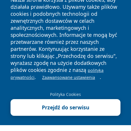
działała prawidłowo. Używamy także plików
cookies i podobnych technologii od
zewnętrznych dostawców w celach
analitycznych, marketingowych i
społecznościowych. Informacje te mogą być
przetwarzane również przez naszych
Copyright © 2026 olkuszonline.pl Wszystkie prawa
partnerów. Kontynuując korzystanie ze
zastrzeżone.
strony lub klikając „Przechodzę do serwisu",
wyrażasz zgodę na użycie dodatkowych
plików cookies zgodnie z naszą
polityką
Polityka
Polityka
News
Autorzy
.
.
prywatności
Zaawansowane ustawienia
Prywatności
Cookies
Polityka Cookies
Przejdź do serwisu