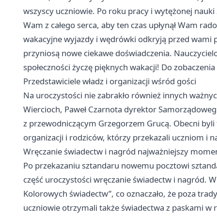
wszyscy uczniowie. Po roku pracy i wytężonej nauki
Wam z całego serca, aby ten czas upłynął Wam radoś
wakacyjne wyjazdy i wędrówki odkryją przed wami 
przyniosą nowe ciekawe doświadczenia. Nauczycielo
społeczności życzę pięknych wakacji! Do zobaczenia
Przedstawiciele władz i organizacji wśród gości
Na uroczystości nie zabrakło również innych ważnych
Wiercioch, Paweł Czarnota dyrektor Samorządowego Z
z przewodniczącym Grzegorzem Grucą. Obecni byli 
organizacji i rodziców, którzy przekazali uczniom i
Wręczanie świadectw i nagród najważniejszy momen
Po przekazaniu sztandaru nowemu pocztowi sztand
część uroczystości wręczanie świadectw i nagród. W 
Kolorowych świadectw”, co oznaczało, że poza tra
uczniowie otrzymali także świadectwa z paskami w r