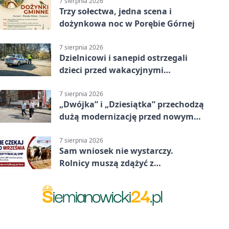
7 sierpnia 2026
Trzy sołectwa, jedna scena i
dożynkowa noc w Porębie Górnej
7 sierpnia 2026
Dzielnicowi i sanepid ostrzegali
dzieci przed wakacyjnymi
zagrożeniami
7 sierpnia 2026
„Dwójka” i „Dziesiątka” przechodzą
dużą modernizację przed nowym
rokiem
7 sierpnia 2026
Sam wniosek nie wystarczy.
Rolnicy muszą zdążyć z
certyfikatem QMP