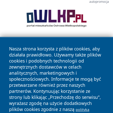
autopromocja
Nasza strona korzysta z plików cookies, aby
działała prawidłowo. Używamy także plików
cookies i podobnych technologii od
zewnętrznych dostawców w celach
Copyright © 2026 olkuszonline.pl Wszystkie prawa
analitycznych, marketingowych i
zastrzeżone.
społecznościowych. Informacje te mogą być
przetwarzane również przez naszych
partnerów. Kontynuując korzystanie ze
Polityka
Polityka
News
Autorzy
strony lub klikając „Przechodzę do serwisu",
Prywatności
Cookies
wyrażasz zgodę na użycie dodatkowych
plików cookies zgodnie z naszą
polityką