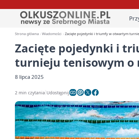
Prz
Strona główna
Wiadomości
Zacięte pojedynki i triumfy w otwartym turn
Zacięte pojedynki i t
turnieju tenisowym o
8 lipca 2025
2 min czytania
Udostępnij