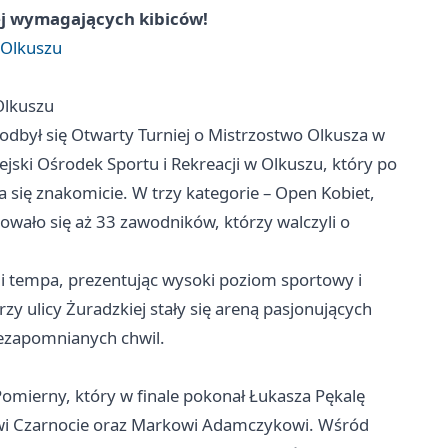
ej wymagających kibiców!
 Olkuszu
Olkuszu
odbył się Otwarty Turniej o Mistrzostwo Olkusza w
ski Ośrodek Sportu i Rekreacji w Olkuszu, który po
 się znakomicie. W trzy kategorie – Open Kobiet,
ało się aż 33 zawodników, którzy walczyli o
ali tempa, prezentując wysoki poziom sportowy i
y ulicy Żuradzkiej stały się areną pasjonujących
iezapomnianych chwil.
mierny, który w finale pokonał Łukasza Pękalę
łowi Czarnocie oraz Markowi Adamczykowi. Wśród