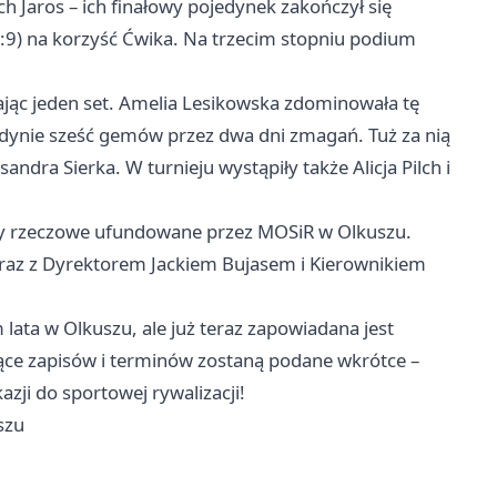
h Jaros – ich finałowy pojedynek zakończył się
:9) na korzyść Ćwika. Na trzecim stopniu podium
ając jeden set. Amelia Lesikowska zdominowała tę
edynie sześć gemów przez dwa dni zmagań. Tuż za nią
dra Sierka. W turnieju wystąpiły także Alicja Pilch i
dy rzeczowe ufundowane przez MOSiR w Olkuszu.
wraz z Dyrektorem Jackiem Bujasem i Kierownikiem
ata w Olkuszu, ale już teraz zapowiadana jest
zące zapisów i terminów zostaną podane wkrótce –
azji do sportowej rywalizacji!
szu