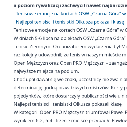
a poziom rywalizacji zachwycił nawet najbardzi
Tenisowe emocje na kortach OSW „Czarna Góra” w
Najlepsi tenisiści i tenisistki Olkusza pokazali klasę
Tenisowe emocje na kortach OSW „Czarna Góra” w 
W dniach 5-6 lipca na obiektach OSW „Czarna Góra” 
Tenisie Ziemnym. Organizatorem wydarzenia był Miej
raz kolejny udowodnił, że tenis w naszym mieście ma
Open Mężczyzn oraz Open PRO Mężczyzn – zaangażow
najwyższe miejsca na podium.
Choć upał dawał się we znaki, uczestnicy nie zwalni
determinację godną prawdziwych mistrzów. Korty prz
pojedynków, które dostarczyły publiczności wielu n
Najlepsi tenisiści i tenisistki Olkusza pokazali klasę
W kategorii Open PRO Mężczyzn triumfował Paweł Po
wynikiem 6:2, 6:4. Trzecie miejsce przypadło Paw