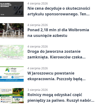
4 sierpnia 2026
Nie cena decyduje o skuteczności
artykułu sponsorowanego. Ten
błąd popełnia większość firm
4 sierpnia 2026
Ponad 2,18 mln zł dla Wolbromia
na usunięcie azbestu
4 sierpnia 2026
Droga do Jaworzna zostanie
zamknięta. Kierowców czeka
objazd
4 sierpnia 2026
W Jaroszowcu powstanie
ekopracownia. Pszczoły będą
częścią lekcji
3 sierpnia 2026
Rolnicy mogą odzyskać część
pieniędzy za paliwo. Ruszył nabór
wniosków