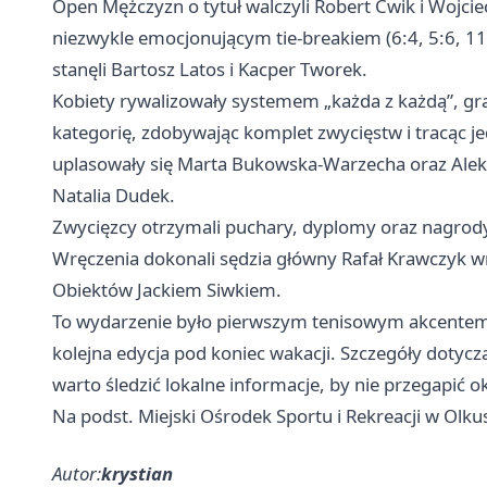
Open Mężczyzn o tytuł walczyli Robert Ćwik i Wojciec
niezwykle emocjonującym tie-breakiem (6:4, 5:6, 11
stanęli Bartosz Latos i Kacper Tworek.
Kobiety rywalizowały systemem „każda z każdą”, gr
kategorię, zdobywając komplet zwycięstw i tracąc j
uplasowały się Marta Bukowska-Warzecha oraz Aleksan
Natalia Dudek.
Zwycięzcy otrzymali puchary, dyplomy oraz nagro
Wręczenia dokonali sędzia główny Rafał Krawczyk 
Obiektów Jackiem Siwkiem.
To wydarzenie było pierwszym tenisowym akcentem l
kolejna edycja pod koniec wakacji. Szczegóły dotyc
warto śledzić lokalne informacje, by nie przegapić ok
Na podst. Miejski Ośrodek Sportu i Rekreacji w Olku
Autor:
krystian