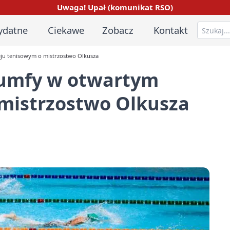
Uwaga! Upał (komunikat RSO)
ydatne
Ciekawe
Zobacz
Kontakt
ieju tenisowym o mistrzostwo Olkusza
riumfy w otwartym
 mistrzostwo Olkusza