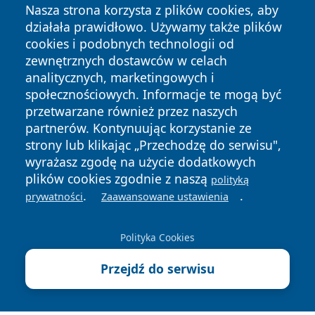
Nasza strona korzysta z plików cookies, aby
działała prawidłowo. Używamy także plików
cookies i podobnych technologii od
zewnętrznych dostawców w celach
analitycznych, marketingowych i
Copyright © 2026 olkuszonline.pl Wszystkie prawa
społecznościowych. Informacje te mogą być
zastrzeżone.
przetwarzane również przez naszych
partnerów. Kontynuując korzystanie ze
strony lub klikając „Przechodzę do serwisu",
Polityka
Polityka
wyrażasz zgodę na użycie dodatkowych
News
Autorzy
Prywatności
Cookies
plików cookies zgodnie z naszą
polityką
.
.
prywatności
Zaawansowane ustawienia
Polityka Cookies
Przejdź do serwisu