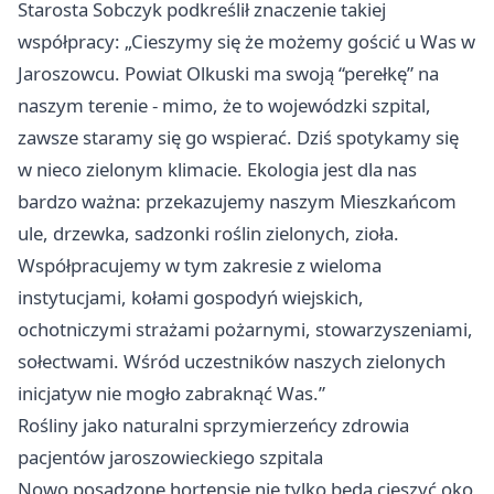
Starosta Sobczyk podkreślił znaczenie takiej
współpracy: „Cieszymy się że możemy gościć u Was w
Jaroszowcu. Powiat Olkuski ma swoją “perełkę” na
naszym terenie - mimo, że to wojewódzki szpital,
zawsze staramy się go wspierać. Dziś spotykamy się
w nieco zielonym klimacie. Ekologia jest dla nas
bardzo ważna: przekazujemy naszym Mieszkańcom
ule, drzewka, sadzonki roślin zielonych, zioła.
Współpracujemy w tym zakresie z wieloma
instytucjami, kołami gospodyń wiejskich,
ochotniczymi strażami pożarnymi, stowarzyszeniami,
sołectwami. Wśród uczestników naszych zielonych
inicjatyw nie mogło zabraknąć Was.”
Rośliny jako naturalni sprzymierzeńcy zdrowia
pacjentów jaroszowieckiego szpitala
Nowo posadzone hortensje nie tylko będą cieszyć oko