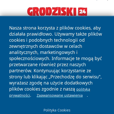
Nasza strona korzysta z plików cookies, aby
działała prawidłowo. Używamy także plików
cookies i podobnych technologii od
zewnętrznych dostawców w celach
analitycznych, marketingowych i
Copyright © 2026 olkuszonline.pl Wszystkie prawa
społecznościowych. Informacje te mogą być
zastrzeżone.
przetwarzane również przez naszych
partnerów. Kontynuując korzystanie ze
strony lub klikając „Przechodzę do serwisu",
Polityka
Polityka
wyrażasz zgodę na użycie dodatkowych
News
Autorzy
Prywatności
Cookies
plików cookies zgodnie z naszą
polityką
.
.
prywatności
Zaawansowane ustawienia
Polityka Cookies