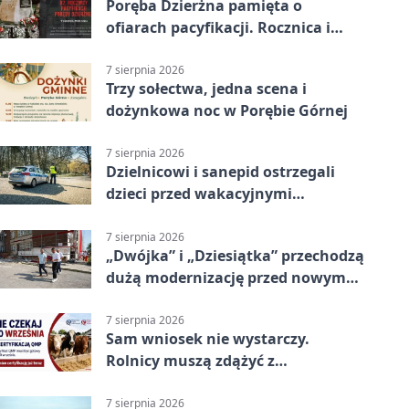
Poręba Dzierżna pamięta o
ofiarach pacyfikacji. Rocznica i
program uroczystości
7 sierpnia 2026
Trzy sołectwa, jedna scena i
dożynkowa noc w Porębie Górnej
7 sierpnia 2026
Dzielnicowi i sanepid ostrzegali
dzieci przed wakacyjnymi
zagrożeniami
7 sierpnia 2026
„Dwójka” i „Dziesiątka” przechodzą
dużą modernizację przed nowym
rokiem
7 sierpnia 2026
Sam wniosek nie wystarczy.
Rolnicy muszą zdążyć z
certyfikatem QMP
7 sierpnia 2026