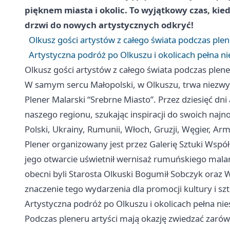
pięknem miasta i okolic. To wyjątkowy czas, kie
drzwi do nowych artystycznych odkryć!
Olkusz gości artystów z całego świata podczas ple
Artystyczna podróż po Olkuszu i okolicach pełna n
Olkusz gości artystów z całego świata podczas plen
W samym sercu Małopolski, w Olkuszu, trwa niezwy
Plener Malarski “Srebrne Miasto”. Przez dziesięć dni
naszego regionu, szukając inspiracji do swoich najno
Polski, Ukrainy, Rumunii, Włoch, Gruzji, Węgier, Arme
Plener organizowany jest przez Galerię Sztuki Wspó
jego otwarcie uświetnił wernisaż rumuńskiego mala
obecni byli Starosta Olkuski Bogumił Sobczyk oraz Wi
znaczenie tego wydarzenia dla promocji kultury i sz
Artystyczna podróż po Olkuszu i okolicach pełna ni
Podczas pleneru artyści mają okazję zwiedzać zarówn