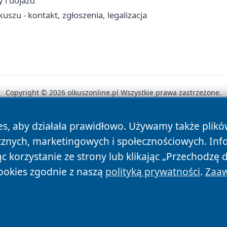
 i dojazd
zu - kontakt, zgłoszenia, legalizacja
Copyright © 2026 olkuszonline.pl Wszystkie prawa zastrzeżone.
es, aby działała prawidłowo. Używamy także plik
News
Autorzy
Polityka Prywatności
Polityka Cookie
cznych, marketingowych i społecznościowych. Inf
 korzystanie ze strony lub klikając „Przechodzę 
ookies zgodnie z naszą
polityką prywatności
.
Zaaw