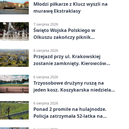
Młodzi piłkarze z Klucz wyszli na
murawę Ekstraklasy
7 sierpnia 2026
Święto Wojska Polskiego w
Olkuszu zakończy piknik
patriotyczny
6 sierpnia 2026
Przejazd przy ul. Krakowskiej
zostanie zamknięty. Kierowców
czeka objazd
6 sierpnia 2026
Trzyosobowe drużyny ruszą na
jeden kosz. Koszykarska niedziela
w Dolince
6 sierpnia 2026
Ponad 2 promile na hulajnodze.
Policja zatrzymała 52-latka na
DK94