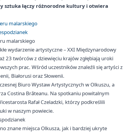
dy sztuka łączy różnorodne kultury i otwiera
neru malarskiego
iespodzianek
eru malarskiego
kłe wydarzenie artystyczne – XXI Międzynarodowy
 aż 23 twórców z dziewięciu krajów zgłębiają uroki
wszych prac. Wśród uczestników znaleźli się artyści z
nii, Białorusi oraz Słowenii.
łczesnej Biuro Wystaw Artystycznych w Olkuszu, a
rza Costina Brǎteanu. Na spotkaniu powitalnym
cestarosta Rafał Czeladzki, którzy podkreślili
tuki w naszym powiecie.
espodzianek
o znane miejsca Olkusza, jak i bardziej ukryte