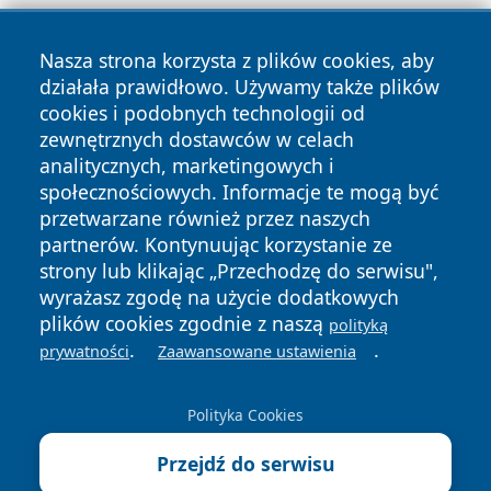
Nasza strona korzysta z plików cookies, aby
działała prawidłowo. Używamy także plików
cookies i podobnych technologii od
zewnętrznych dostawców w celach
Copyright © 2026 olkuszonline.pl Wszystkie prawa
analitycznych, marketingowych i
zastrzeżone.
społecznościowych. Informacje te mogą być
przetwarzane również przez naszych
partnerów. Kontynuując korzystanie ze
Polityka
Polityka
News
Autorzy
strony lub klikając „Przechodzę do serwisu",
Prywatności
Cookies
wyrażasz zgodę na użycie dodatkowych
plików cookies zgodnie z naszą
polityką
.
.
prywatności
Zaawansowane ustawienia
Polityka Cookies
Przejdź do serwisu