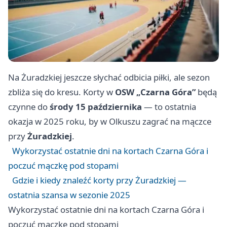
Na Żuradzkiej jeszcze słychać odbicia piłki, ale sezon
zbliża się do kresu. Korty w
OSW „Czarna Góra”
będą
czynne do
środy 15 października
— to ostatnia
okazja w 2025 roku, by w Olkuszu zagrać na mączce
przy
Żuradzkiej
.
Wykorzystać ostatnie dni na kortach Czarna Góra i
poczuć mączkę pod stopami
Gdzie i kiedy znaleźć korty przy Żuradzkiej —
ostatnia szansa w sezonie 2025
Wykorzystać ostatnie dni na kortach Czarna Góra i
poczuć mączkę pod stopami