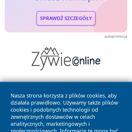
SPRAWDŹ SZCZEGÓŁY
autopromocja
Nasza strona korzysta z plików cookies, aby
działała prawidłowo. Używamy także plików
cookies i podobnych technologii od
zewnętrznych dostawców w celach
Copyright © 2026 olkuszonline.pl Wszystkie prawa
analitycznych, marketingowych i
zastrzeżone.
społecznościowych. Informacje te mogą być