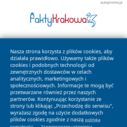
autopromocja
Nasza strona korzysta z plików cookies, aby
działała prawidłowo. Używamy także plików
cookies i podobnych technologii od
zewnętrznych dostawców w celach
Copyright © 2026 olkuszonline.pl Wszystkie prawa
analitycznych, marketingowych i
zastrzeżone.
społecznościowych. Informacje te mogą być
przetwarzane również przez naszych
partnerów. Kontynuując korzystanie ze
Polityka
Polityka
News
Autorzy
strony lub klikając „Przechodzę do serwisu",
Prywatności
Cookies
wyrażasz zgodę na użycie dodatkowych
plików cookies zgodnie z naszą
polityką
.
.
prywatności
Zaawansowane ustawienia