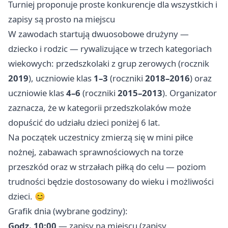
Turniej proponuje proste konkurencje dla wszystkich i
zapisy są prosto na miejscu
W zawodach startują dwuosobowe drużyny —
dziecko i rodzic — rywalizujące w trzech kategoriach
wiekowych: przedszkolaki z grup zerowych (rocznik
2019
), uczniowie klas
1–3
(roczniki
2018–2016
) oraz
uczniowie klas
4–6
(roczniki
2015–2013
). Organizator
zaznacza, że w kategorii przedszkolaków może
dopuścić do udziału dzieci poniżej 6 lat.
Na początek uczestnicy zmierzą się w mini piłce
nożnej, zabawach sprawnościowych na torze
przeszkód oraz w strzałach piłką do celu — poziom
trudności będzie dostosowany do wieku i możliwości
dzieci. 😊
Grafik dnia (wybrane godziny):
Godz. 10:00
— zapisy na miejscu (zapisy