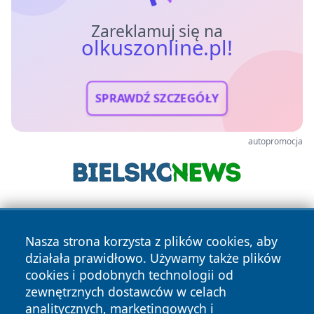
Zareklamuj się na
olkuszonline.pl!
SPRAWDŹ SZCZEGÓŁY
autopromocja
Nasza strona korzysta z plików cookies, aby
działała prawidłowo. Używamy także plików
cookies i podobnych technologii od
zewnętrznych dostawców w celach
Copyright © 2026 olkuszonline.pl Wszystkie prawa
analitycznych, marketingowych i
zastrzeżone.