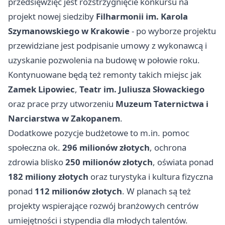
przedsięwzięć jest rozstrzygnięcie konkursu na
projekt nowej siedziby
Filharmonii im. Karola
Szymanowskiego w Krakowie
- po wyborze projektu
przewidziane jest podpisanie umowy z wykonawcą i
uzyskanie pozwolenia na budowę w połowie roku.
Kontynuowane będą też remonty takich miejsc jak
Zamek Lipowiec
,
Teatr im. Juliusza Słowackiego
oraz prace przy utworzeniu
Muzeum Taternictwa i
Narciarstwa w Zakopanem
.
Dodatkowe pozycje budżetowe to m.in. pomoc
społeczna ok.
296 milionów złotych
, ochrona
zdrowia blisko
250 milionów złotych
, oświata ponad
182 miliony złotych
oraz turystyka i kultura fizyczna
ponad
112 milionów złotych
. W planach są też
projekty wspierające rozwój branżowych centrów
umiejętności i stypendia dla młodych talentów.