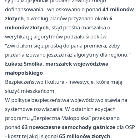
sygnalizuje jednak problem zewnętrznego
dofinansowania - wnioskowano o ponad
41 milionów
złotych
, a według planów przyznano około
6
milionów złotych
, stąd prośba marszałka o
weryfikację algorytmów podziału środków.
“Zwróciłem się z prośbą do pana premiera, żeby
przeanalizowano jeszcze raz algorytmy dla regionu.”
Łukasz Smółka, marszałek województwa
małopolskiego
Bezpieczeństwo i kultura - inwestycje, które mają
służyć mieszkańcom
W polityce bezpieczeństwa województwo stawia na
systemowe rozwiązania. W ostatnich edycjach
programu „Bezpieczna Małopolska” przekazano
ponad
63 nowoczesne samochody gaśnicze
dla OSP
- koszt tej akcji sięgnął
65 milionów złotych
.