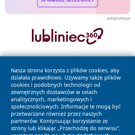
autopromocja
Nasza strona korzysta z plików cookies, aby
działała prawidłowo. Używamy także plików
cookies i podobnych technologii od
zewnętrznych dostawców w celach
Copyright © 2026 olkuszonline.pl Wszystkie prawa
analitycznych, marketingowych i
zastrzeżone.
społecznościowych. Informacje te mogą być
przetwarzane również przez naszych
partnerów. Kontynuując korzystanie ze
Polityka
Polityka
News
Autorzy
strony lub klikając „Przechodzę do serwisu",
Prywatności
Cookies