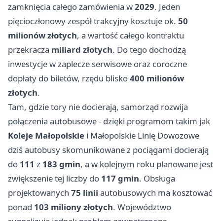
zamknięcia całego zamówienia w
2029
. Jeden
pięcioczłonowy zespół trakcyjny kosztuje ok.
50
milionów złotych
, a wartość całego kontraktu
przekracza
miliard złotych
. Do tego dochodzą
inwestycje w zaplecze serwisowe oraz coroczne
dopłaty do biletów, rzędu blisko
400 milionów
złotych
.
Tam, gdzie tory nie docierają, samorząd rozwija
połączenia autobusowe - dzięki programom takim jak
Koleje Małopolskie
i Małopolskie Linię Dowozowe
dziś autobusy skomunikowane z pociągami docierają
do
111
z
183 gmin
, a w kolejnym roku planowane jest
zwiększenie tej liczby do
117 gmin
. Obsługa
projektowanych
75 linii
autobusowych ma kosztować
ponad
103 miliony złotych
. Województwo