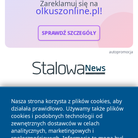
Zareklamuj się na
olkuszonline.pl!
SPRAWDŹ SZCZEGÓŁY
autopromocja
Nasza strona korzysta z plików cookies, aby
działała prawidłowo. Używamy także plików
cookies i podobnych technologii od
zewnętrznych dostawców w celach
Copyright © 2026 olkuszonline.pl Wszystkie prawa
analitycznych, marketingowych i
zastrzeżone.