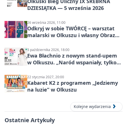
Olkuski Bieg Uliczny IX SREBRNA
DZIESIĄTKA — 5 września 2026
26 września 2026, 11:00
Odkryj w sobie TWÓRCĘ – warsztat
malarski w Olkuszu i własny Obraz
Mocy
3 października 2026, 18:00
Ewa Błachnio z nowym stand-upem
w Olkuszu. „Naród wspaniały, tylko
ludzie…”
22 stycznia 2027, 20:00
Kabaret K2 z programem „Jedziemy
na luzie” w Olkuszu
Kolejne wydarzenia
Ostatnie Artykuły