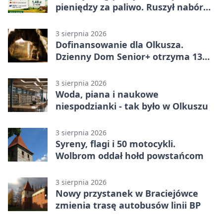
pieniędzy za paliwo. Ruszył nabór
wniosków
3 sierpnia 2026
Dofinansowanie dla Olkusza.
Dzienny Dom Senior+ otrzyma 134
tysiące złotych
3 sierpnia 2026
Woda, piana i naukowe
niespodzianki - tak było w Olkuszu
3 sierpnia 2026
Syreny, flagi i 50 motocykli.
Wolbrom oddał hołd powstańcom
3 sierpnia 2026
Nowy przystanek w Braciejówce
zmienia trasę autobusów linii BP