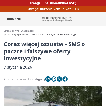
Uwaga! Upał (komunikat RSO)
Uwaga! Burze/2 (komunikat RSO)
MENU
Strona główna
Wiadomości
Coraz więcej oszustw - SMS o paczce i fałszywe oferty inwestycyjne
Coraz więcej oszustw - SMS o
paczce i fałszywe oferty
inwestycyjne
7 stycznia 2026
2 min czytania
Udostępnij