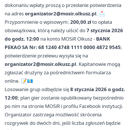
dokonaniu wpłaty proszą o przesłanie potwierdzenia
na adres
organizator2@mosir.olkusz.pl
. 📩
Przypomnienie o wpisowym:
200,00 zł
to opłata
obowiązkowa, którą należy uiścić do
7 stycznia 2026
do godz. 12:00
na konto MOSiR Olkusz -
BANK
PEKAO SA Nr: 68 1240 4748 1111 0000 4872 9545
;
potwierdzenie przelewu wysyła się na
organizator2@mosir.olkusz.pl
. Kapitanowie mogą
zgłaszać drużyny za pośrednictwem formularza
online. 📝💶
Losowanie grup odbędzie się
8 stycznia 2026 o godz.
12:00
; plan gier zostanie opublikowany bezpośrednio
po nim na stronie MOSiR i profilu Facebook instytucji.
Organizator zastrzega możliwość skrócenia
rozgrywek do dwóch dni, jeśli liczba zgłoszeń będzie