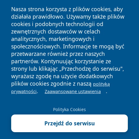
Nasza strona korzysta z plików cookies, aby
działała prawidłowo. Używamy także plików
cookies i podobnych technologii od
zewnętrznych dostawców w celach
Copyright © 2026 olkuszonline.pl Wszystkie prawa
analitycznych, marketingowych i
zastrzeżone.
społecznościowych. Informacje te mogą być
przetwarzane również przez naszych
partnerów. Kontynuując korzystanie ze
Polityka
Polityka
News
Autorzy
strony lub klikając „Przechodzę do serwisu",
Prywatności
Cookies
wyrażasz zgodę na użycie dodatkowych
plików cookies zgodnie z naszą
polityką
.
.
prywatności
Zaawansowane ustawienia
Polityka Cookies
Przejdź do serwisu