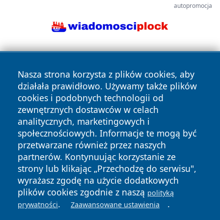
autopromocja
Nasza strona korzysta z plików cookies, aby
działała prawidłowo. Używamy także plików
cookies i podobnych technologii od
zewnętrznych dostawców w celach
Copyright © 2026 olkuszonline.pl Wszystkie prawa
analitycznych, marketingowych i
zastrzeżone.
społecznościowych. Informacje te mogą być
przetwarzane również przez naszych
partnerów. Kontynuując korzystanie ze
Polityka
Polityka
News
Autorzy
strony lub klikając „Przechodzę do serwisu",
Prywatności
Cookies
wyrażasz zgodę na użycie dodatkowych
plików cookies zgodnie z naszą
polityką
.
.
prywatności
Zaawansowane ustawienia