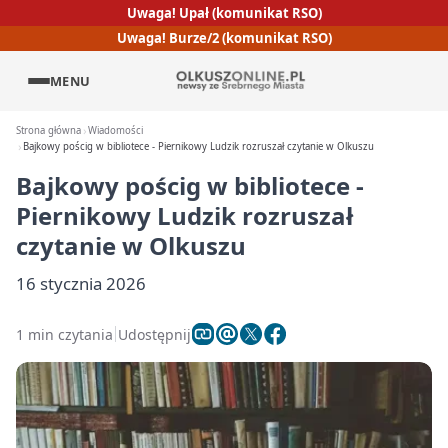
Uwaga! Upał (komunikat RSO)
Uwaga! Burze/2 (komunikat RSO)
MENU
Strona główna
Wiadomości
Bajkowy pościg w bibliotece - Piernikowy Ludzik rozruszał czytanie w Olkuszu
Bajkowy pościg w bibliotece -
Piernikowy Ludzik rozruszał
czytanie w Olkuszu
16 stycznia 2026
1 min czytania
Udostępnij