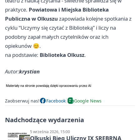
teatru z nauką czytania - świetnie sprawdza się w
praktyce.
Powiatowa i Miejska Biblioteka
Publiczna w Olkuszu
zapowiada kolejne spotkania z
cyklu “Uczymy się czytać z Biblioteką” i liczy na
podobny zapał małych czytelników oraz ich
opiekunów 😊.
na podstawie:
Biblioteka Olkusz
.
Autor:
krystian
Zaobserwuj nas!
Facebook
Google News
Nadchodzące wydarzenia
5 września 2026, 15:00
Olkuski Bieg Uliczny IX SREBRNA