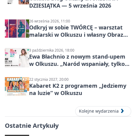
DZIESIĄTKA — 5 września 2026
26 września 2026, 11:00
Odkryj w sobie TWÓRCĘ – warsztat
malarski w Olkuszu i własny Obraz
Mocy
3 października 2026, 18:00
Ewa Błachnio z nowym stand-upem
w Olkuszu. „Naród wspaniały, tylko
ludzie…”
22 stycznia 2027, 20:00
Kabaret K2 z programem „Jedziemy
na luzie” w Olkuszu
Kolejne wydarzenia
Ostatnie Artykuły