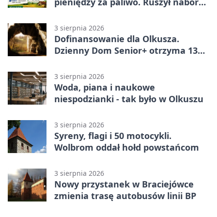
pieniędzy za paliwo. Ruszył nabór
wniosków
3 sierpnia 2026
Dofinansowanie dla Olkusza.
Dzienny Dom Senior+ otrzyma 134
tysiące złotych
3 sierpnia 2026
Woda, piana i naukowe
niespodzianki - tak było w Olkuszu
3 sierpnia 2026
Syreny, flagi i 50 motocykli.
Wolbrom oddał hołd powstańcom
3 sierpnia 2026
Nowy przystanek w Braciejówce
zmienia trasę autobusów linii BP