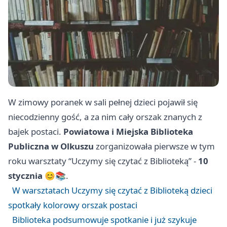
W zimowy poranek w sali pełnej dzieci pojawił się
niecodzienny gość, a za nim cały orszak znanych z
bajek postaci.
Powiatowa i Miejska Biblioteka
Publiczna w Olkuszu
zorganizowała pierwsze w tym
roku warsztaty “Uczymy się czytać z Biblioteką” -
10
stycznia
😊📚.
W warsztatach Uczymy się czytać z Biblioteką dzieci
spotkały kolorowy orszak postaci
Biblioteka podsumowuje spotkanie i już szykuje