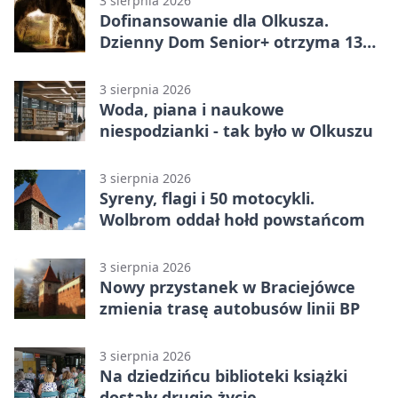
3 sierpnia 2026
Dofinansowanie dla Olkusza.
Dzienny Dom Senior+ otrzyma 134
tysiące złotych
3 sierpnia 2026
Woda, piana i naukowe
niespodzianki - tak było w Olkuszu
3 sierpnia 2026
Syreny, flagi i 50 motocykli.
Wolbrom oddał hołd powstańcom
3 sierpnia 2026
Nowy przystanek w Braciejówce
zmienia trasę autobusów linii BP
3 sierpnia 2026
Na dziedzińcu biblioteki książki
dostały drugie życie