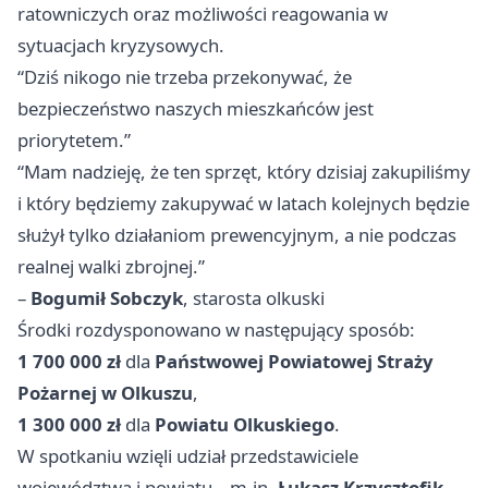
ratowniczych oraz możliwości reagowania w
sytuacjach kryzysowych.
“Dziś nikogo nie trzeba przekonywać, że
bezpieczeństwo naszych mieszkańców jest
priorytetem.”
“Mam nadzieję, że ten sprzęt, który dzisiaj zakupiliśmy
i który będziemy zakupywać w latach kolejnych będzie
służył tylko działaniom prewencyjnym, a nie podczas
realnej walki zbrojnej.”
–
Bogumił Sobczyk
, starosta olkuski
Środki rozdysponowano w następujący sposób:
1 700 000 zł
dla
Państwowej Powiatowej Straży
Pożarnej w Olkuszu
,
1 300 000 zł
dla
Powiatu Olkuskiego
.
W spotkaniu wzięli udział przedstawiciele
województwa i powiatu – m.in.
Łukasz Krzysztofik