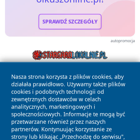
SPRAWDŹ SZCZEGÓŁY
autopromocja
Nasza strona korzysta z plików cookies, aby
działała prawidłowo. Używamy także plików
cookies i podobnych technologii od
zewnętrznych dostawców w celach
analitycznych, marketingowych i
Copyright © 2026 olkuszonline.pl Wszystkie prawa
społecznościowych. Informacje te mogą być
zastrzeżone.
przetwarzane również przez naszych
partnerów. Kontynuując korzystanie ze
strony lub klikając „Przechodzę do serwisu",
Polityka
Polityka